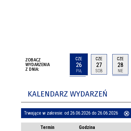
BUDYNKÓW
RADA MIASTA WŁOCŁAWEK
ENERGIA I MOBILNOŚĆ
JAKOŚĆ POWIETRZA WE WŁOCŁAWKU
WYKAZ KONTAKTÓW URZĘDU MIASTA
WŁOCŁAWEK
2026 ROKIEM TADEUSZA REICHSTEINA
WE WŁOCŁAWKU
CZE
CZE
CZE
ZOBACZ
26
27
28
WYDARZENIA
Z DNIA:
PIĄ
SOB
NIE
KALENDARZ WYDARZEŃ
Trwające w zakresie:
od 26.06.2026 do 26.06.2026
ten
Termin
Godzina
filtr