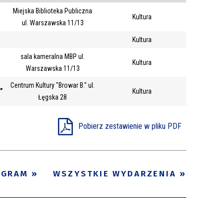
Miejska Biblioteka Publiczna
Trwające w
Kultura
—
ul. Warszawska 11/13
zakresie
Kultura
sala kameralna MBP ul.
Miejsce
Kultura
Warszawska 11/13
Organizator
Centrum Kultury "Browar B." ul.
I”
Kultura
Promowane
Łęgska 28
Pobierz zestawienie w pliku PDF
OGRAM
WSZYSTKIE WYDARZENIA