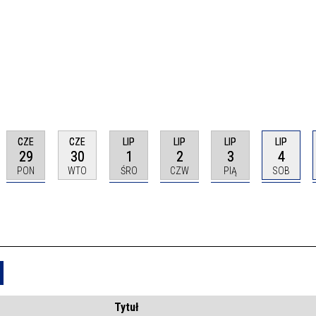
CZE
CZE
LIP
LIP
LIP
LIP
29
30
1
2
3
4
PON
WTO
ŚRO
CZW
PIĄ
SOB
Usuń
Tytuł