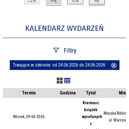
PIĄ
NIE
CZW
SOB
KALENDARZ WYDARZEŃ
Filtry
Trwające w zakresie:
od 24.06.2026 do 24.06.2026
Usuń
Szukana fraza
ten
filtr
Kategoria
Termin
Godzina
Tytuł
Miej
Kiermasz
książek
Trwające w zakresie
Miejska Bibliot
Wtorek, 09-06-2026
wycofanych
ul. Warszaw
z
—