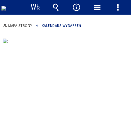
Włącz
powiadomienia
Wyszukiwarka
Narzędzia
Menu
Menu
główne
szcze
MAPA STRONY
KALENDARZ WYDARZEŃ