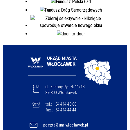
URZĄD MIASTA
WŁOCŁAWEK
ul. Zielony Rynek 11/13
87-800 Włocławek
tel.:
54 414 40 00
fax.:
54 414 44 44
poczta@um.wloclawek.pl