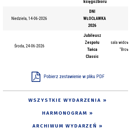
księgozbioru
Miejsce
DNI
Niedziela, 14-06-2026
WŁOCŁAWKA
2026
Organizator
Jubileusz
Zespołu
sala widow
Środa, 24-06-2026
Tańca
"Browa
Promowane
Classic
Pobierz zestawienie w pliku PDF
WSZYSTKIE WYDARZENIA
HARMONOGRAM
ARCHIWUM WYDARZEŃ