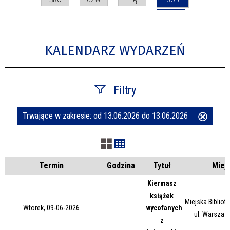
KALENDARZ WYDARZEŃ
Filtry
Trwające w zakresie:
od 13.06.2026 do 13.06.2026
Usuń
Szukana fraza
ten
filtr
Kategoria
Termin
Godzina
Tytuł
Miej
Kiermasz
książek
Trwające w zakresie
Miejska Bibliot
Wtorek, 09-06-2026
wycofanych
ul. Warszaw
z
—