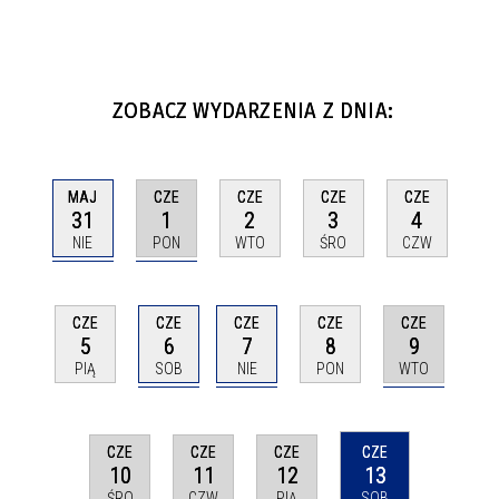
ZOBACZ WYDARZENIA Z DNIA:
MAJ
CZE
CZE
CZE
CZE
31
1
2
3
4
NIE
PON
WTO
ŚRO
CZW
CZE
CZE
CZE
CZE
CZE
6
7
9
5
8
SOB
NIE
WTO
PIĄ
PON
CZE
CZE
CZE
CZE
10
11
12
13
ŚRO
CZW
PIĄ
SOB