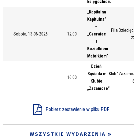
księgozbioru
Miejsce
„Kapitalna
Kapitulna”
–
Filia Dziecięca,
Organizator
Sobota, 13-06-2026
12:00
„Czerwiec
22 
z
Koziołkiem
Matołkiem”
Promowane
Dzień
Sąsiada w
Klub "Zazamcze"
16:00
Klubie
87
„Zazamcze”
Pobierz zestawienie w pliku PDF
WSZYSTKIE WYDARZENIA