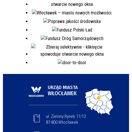
URZĄD MIASTA
WŁOCŁAWEK
ul. Zielony Rynek 11/13
87-800 Włocławek