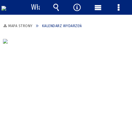
Włącz
powiadomienia
Wyszukiwarka
Narzędzia
Menu
Menu
główne
szcze
MAPA STRONY
KALENDARZ WYDARZEŃ