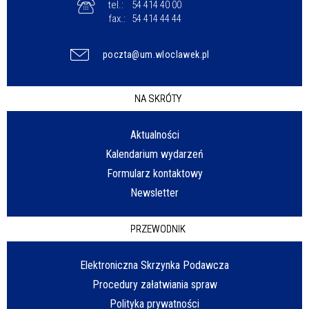
tel.:
54 414 40 00
fax.:
54 414 44 44
poczta@um.wloclawek.pl
NA SKRÓTY
Aktualności
Kalendarium wydarzeń
Formularz kontaktowy
Newsletter
PRZEWODNIK
Elektroniczna Skrzynka Podawcza
Procedury załatwiania spraw
Polityka prywatności