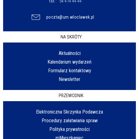
fax.:
54 414 44 44
poczta@um.wloclawek.pl
NA SKRÓTY
Aktualności
Kalendarium wydarzeń
Formularz kontaktowy
Newsletter
PRZEWODNIK
Elektroniczna Skrzynka Podawcza
Procedury załatwiania spraw
Polityka prywatności
mMieszkaniec