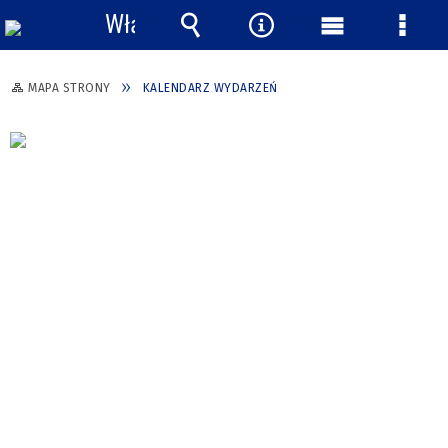
Włącz
powiadomienia
Wyszukiwarka
Narzędzia
Menu
Menu
główne
szcze
MAPA STRONY
KALENDARZ WYDARZEŃ