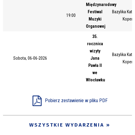
Międzynarodowy
Miejsce
Festiwal
Bazylika Kate
19:00
Muzyki
Kopern
Organowej
Organizator
35.
rocznica
wizyty
Bazylika Kate
Promowane
Sobota, 06-06-2026
Jana
Kopern
Pawła II
we
Włocławku
Pobierz zestawienie w pliku PDF
WSZYSTKIE WYDARZENIA