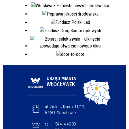
URZĄD MIASTA
WŁOCŁAWEK
ul. Zielony Rynek 11/13
87-800 Włocławek
tel.:
54 414 40 00