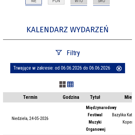
NIE
WTO
ŚRO
PON
KALENDARZ WYDARZEŃ
Filtry
Trwające w zakresie:
od 06.06.2026 do 06.06.2026
Usuń
Szukana fraza
ten
filtr
Kategoria
Termin
Godzina
Tytuł
Miej
Międzynarodowy
Festiwal
Bazylika Kate
Trwające w zakresie
Niedziela, 24-05-2026
Muzyki
Kopern
Organowej
—