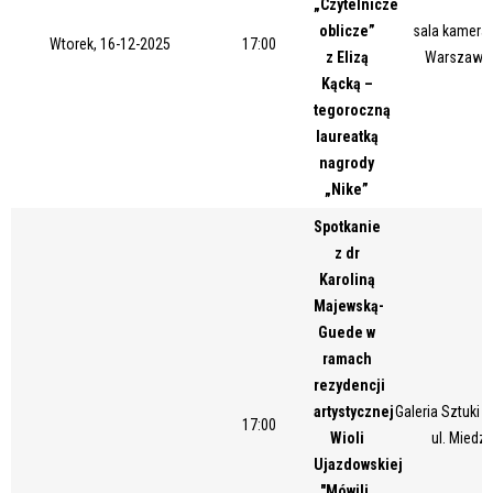
„Czytelnicze
Miejsce
oblicze”
sala kameral
Wtorek, 16-12-2025
17:00
z Elizą
Warszawsk
Kącką –
tegoroczną
Organizator
laureatką
nagrody
„Nike”
Promowane
Spotkanie
z dr
Karoliną
Majewską-
Guede w
ramach
rezydencji
artystycznej
Galeria Sztuki
17:00
Wioli
ul. Miedz
Ujazdowskiej
"Mówili,