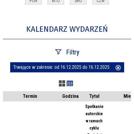
PON
WTO
ŚRO
CZW
KALENDARZ WYDARZEŃ
Filtry
Trwające w zakresie:
od 16.12.2025 do 16.12.2025
Usuń
Szukana fraza
ten
filtr
Kategoria
Termin
Godzina
Tytuł
Miej
Spotkanie
autorskie
Trwające w zakresie
w ramach
cyklu
—