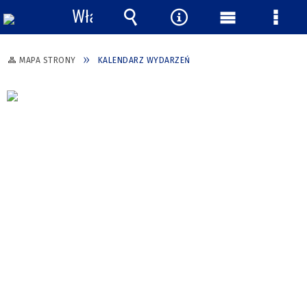
Włącz
powiadomienia
Wyszukiwarka
Narzędzia
Menu
Menu
główne
szcze
MAPA STRONY
KALENDARZ WYDARZEŃ