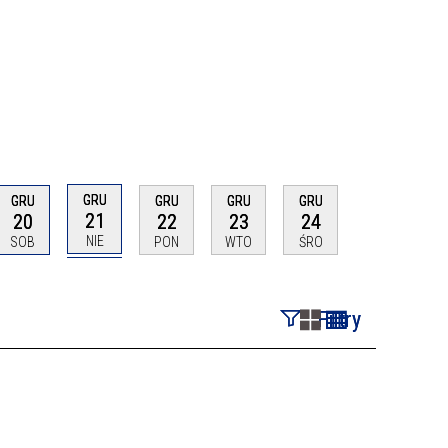
GRU
GRU
GRU
GRU
GRU
21
20
22
23
24
NIE
SOB
PON
WTO
ŚRO
Filtry
Szukana fraza
Kategoria