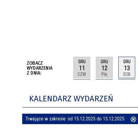
BUDYNKÓW
RADA MIASTA WŁOCŁAWEK
ENERGIA I MOBILNOŚĆ
JAKOŚĆ POWIETRZA WE WŁOCŁAWKU
WYKAZ KONTAKTÓW URZĘDU MIASTA
WŁOCŁAWEK
2026 ROKIEM TADEUSZA REICHSTEINA
WE WŁOCŁAWKU
GRU
GRU
GRU
ZOBACZ
11
12
13
WYDARZENIA
Z DNIA:
CZW
PIĄ
SOB
KALENDARZ WYDARZEŃ
Trwające w zakresie:
od 15.12.2025 do 15.12.2025
ten
filtr