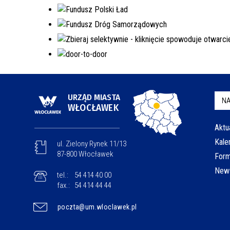
URZĄD MIASTA
NA
WŁOCŁAWEK
Aktu
Kale
ul. Zielony Rynek 11/13
87-800 Włocławek
Form
News
tel.:
54 414 40 00
fax.:
54 414 44 44
poczta@um.wloclawek.pl