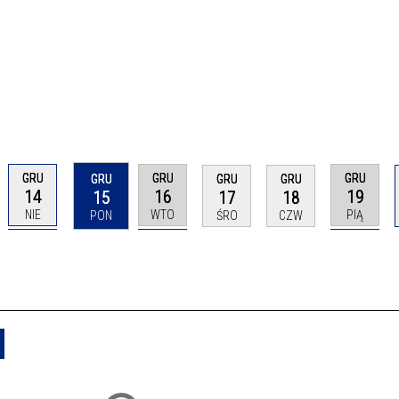
GRU
GRU
GRU
GRU
GRU
GRU
14
16
19
15
17
18
NIE
WTO
PIĄ
PON
ŚRO
CZW
Usuń