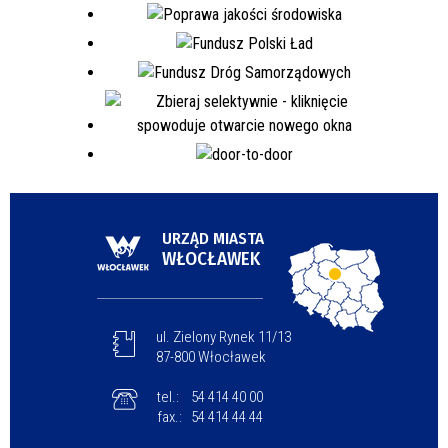
URZĄD MIASTA
WŁOCŁAWEK
ul. Zielony Rynek 11/13
87-800 Włocławek
tel.:
54 414 40 00
fax.:
54 414 44 44