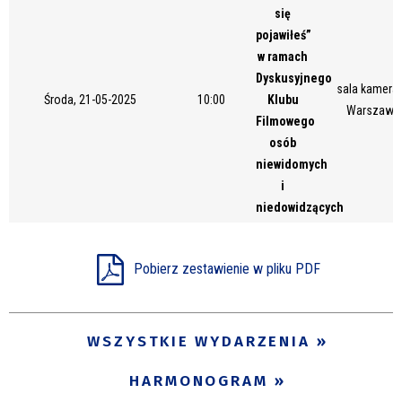
się
Miejsce
pojawiłeś”
w ramach
Dyskusyjnego
sala kameral
Organizator
Środa, 21-05-2025
10:00
Klubu
Warszawsk
Filmowego
osób
niewidomych
Promowane
i
niedowidzących
Pobierz zestawienie w pliku PDF
WSZYSTKIE WYDARZENIA
HARMONOGRAM