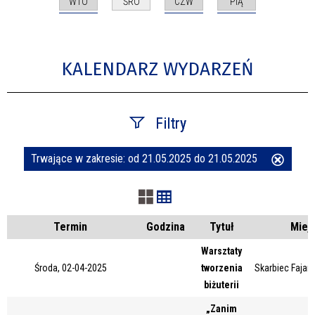
WTO
CZW
PIĄ
ŚRO
KALENDARZ WYDARZEŃ
Filtry
Trwające w zakresie:
od 21.05.2025 do 21.05.2025
Usuń
Szukana fraza
ten
filtr
Kategoria
Termin
Godzina
Tytuł
Miej
Warsztaty
Środa, 02-04-2025
tworzenia
Skarbiec Fajans
Trwające w zakresie
biżuterii
—
„Zanim