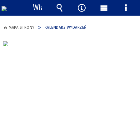
Włącz
powiadomienia
Wyszukiwarka
Narzędzia
Menu
Menu
główne
szcze
MAPA STRONY
KALENDARZ WYDARZEŃ