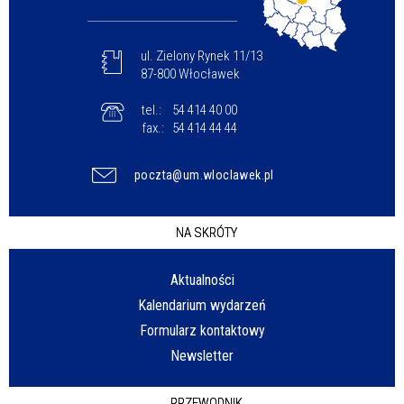
ul. Zielony Rynek 11/13
87-800 Włocławek
tel.:
54 414 40 00
fax.:
54 414 44 44
poczta@um.wloclawek.pl
NA SKRÓTY
Aktualności
Kalendarium wydarzeń
Formularz kontaktowy
Newsletter
PRZEWODNIK