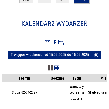
KALENDARZ WYDARZEŃ
Filtry
Trwające w zakresie:
od 15.05.2025 do 15.05.2025
Usuń
Szukana fraza
ten
filtr
Kategoria
Termin
Godzina
Tytuł
Miej
Warsztaty
Środa, 02-04-2025
tworzenia
Skarbiec Fajans
Trwające w zakresie
biżuterii
—