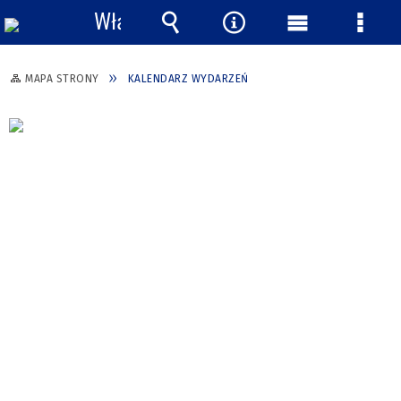
Włącz
powiadomienia
Wyszukiwarka
Narzędzia
Menu
Menu
główne
szcze
MAPA STRONY
KALENDARZ WYDARZEŃ