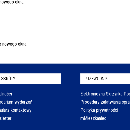
 SKRÓTY
PRZEWODNIK
alności
Elektroniczna Skrzynka P
ndarium wydarzeń
Procedury załatwiania spr
ularz kontaktowy
Polityka prywatności
letter
mMieszkaniec