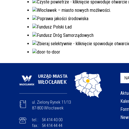
URZĄD MIASTA
NA
WŁOCŁAWEK
Aktu
Kale
ul. Zielony Rynek 11/13
87-800 Włocławek
Form
News
tel.:
54 414 40 00
fax.:
54 414 44 44