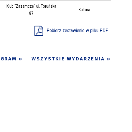
Klub "Zazamcze" ul. Toruńska
Trwające w
Kultura
—
87
zakresie
Pobierz zestawienie w pliku PDF
Miejsce
Organizator
Promowane
OGRAM
WSZYSTKIE WYDARZENIA