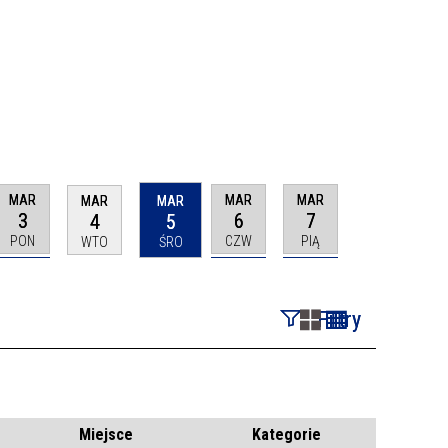
MAR
MAR
MAR
MAR
MAR
3
6
7
4
5
PON
CZW
PIĄ
WTO
ŚRO
Filtry
Szukana fraza
Kategoria
Miejsce
Kategorie