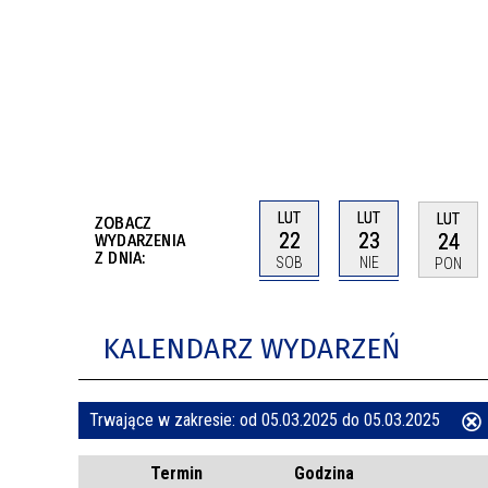
BUDYNKÓW
RADA MIASTA WŁOCŁAWEK
ENERGIA I MOBILNOŚĆ
JAKOŚĆ POWIETRZA WE WŁOCŁAWKU
WYKAZ KONTAKTÓW URZĘDU MIASTA
WŁOCŁAWEK
2026 ROKIEM TADEUSZA REICHSTEINA
WE WŁOCŁAWKU
LUT
LUT
LUT
ZOBACZ
22
23
24
WYDARZENIA
Z DNIA:
SOB
NIE
PON
KALENDARZ WYDARZEŃ
Trwające w zakresie:
od 05.03.2025 do 05.03.2025
ten
Termin
Godzina
filtr