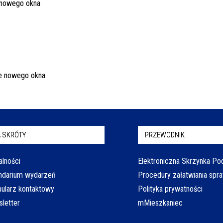
 SKRÓTY
PRZEWODNIK
alności
Elektroniczna Skrzynka P
ndarium wydarzeń
Procedury załatwiania spr
ularz kontaktowy
Polityka prywatności
letter
mMieszkaniec