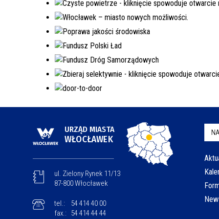
URZĄD MIASTA
NA
WŁOCŁAWEK
Aktu
Kale
ul. Zielony Rynek 11/13
87-800 Włocławek
Form
News
tel.:
54 414 40 00
fax.:
54 414 44 44