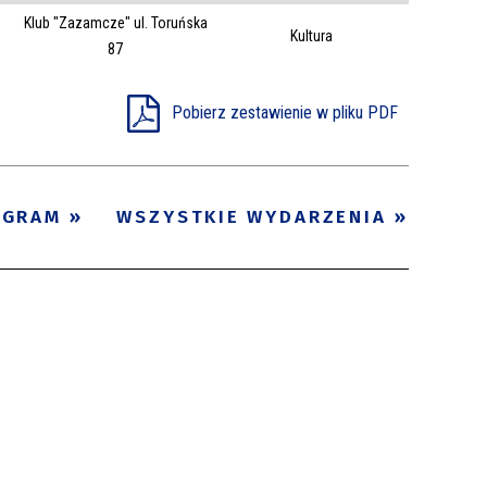
Klub "Zazamcze" ul. Toruńska
Trwające w
Kultura
—
87
zakresie
Pobierz zestawienie w pliku PDF
Miejsce
Organizator
Promowane
OGRAM
WSZYSTKIE WYDARZENIA