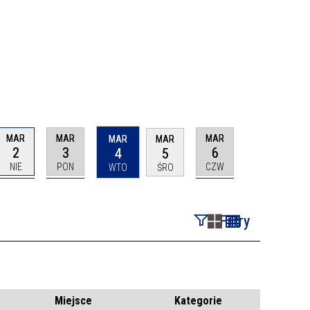
MAR
MAR
MAR
MAR
MAR
2
3
6
4
5
NIE
PON
CZW
WTO
ŚRO
Filtry
Szukana fraza
Kategoria
Miejsce
Kategorie