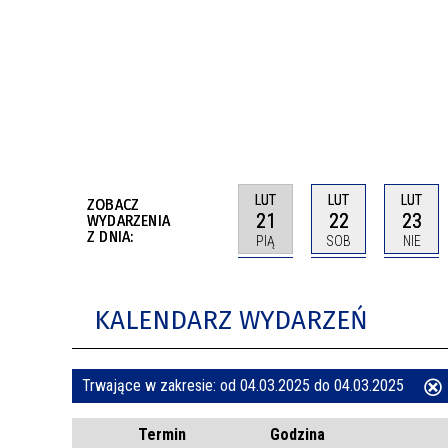
BUDYNKÓW
RADA MIASTA WŁOCŁAWEK
ENERGIA I MOBILNOŚĆ
JAKOŚĆ POWIETRZA WE WŁOCŁAWKU
WYKAZ KONTAKTÓW URZĘDU MIASTA
WŁOCŁAWEK
2026 ROKIEM TADEUSZA REICHSTEINA
WE WŁOCŁAWKU
LUT
LUT
LUT
ZOBACZ
21
22
23
WYDARZENIA
Z DNIA:
PIĄ
SOB
NIE
KALENDARZ WYDARZEŃ
Trwające w zakresie:
od 04.03.2025 do 04.03.2025
ten
Termin
Godzina
filtr