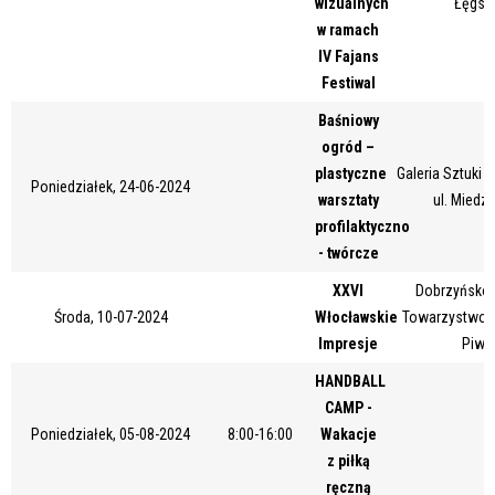
wizualnych
Łęgsk
Miejsce
w ramach
IV Fajans
Festiwal
Organizator
Baśniowy
ogród –
plastyczne
Galeria Sztuki
Poniedziałek, 24-06-2024
warsztaty
ul. Miedz
Promowane
profilaktyczno
- twórcze
XXVI
Dobrzyńsko-
Środa, 10-07-2024
Włocławskie
Towarzystwo Ku
Impresje
Piwn
HANDBALL
CAMP -
Poniedziałek, 05-08-2024
8:00-16:00
Wakacje
z piłką
ręczną