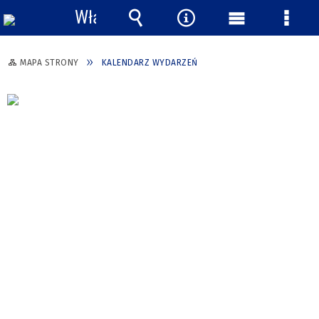
Włącz
powiadomienia
Wyszukiwarka
Narzędzia
Menu
Menu
główne
szcze
MAPA STRONY
KALENDARZ WYDARZEŃ