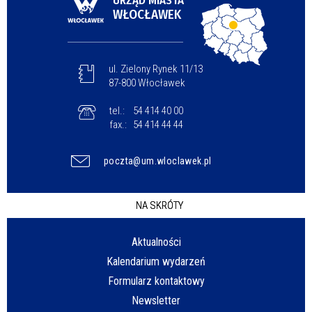
URZĄD MIASTA
WŁOCŁAWEK
ul. Zielony Rynek 11/13
87-800 Włocławek
tel.:
54 414 40 00
fax.:
54 414 44 44
poczta@um.wloclawek.pl
NA SKRÓTY
Aktualności
Kalendarium wydarzeń
Formularz kontaktowy
Newsletter