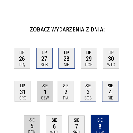
ZOBACZ WYDARZENIA Z DNIA:
LIP
LIP
LIP
LIP
LIP
26
27
28
29
30
PIĄ
SOB
NIE
PON
WTO
SIE
LIP
SIE
SIE
SIE
1
31
2
3
4
CZW
ŚRO
PIĄ
SOB
NIE
SIE
SIE
SIE
SIE
5
6
7
8
PON
WTO
ŚRO
CZW