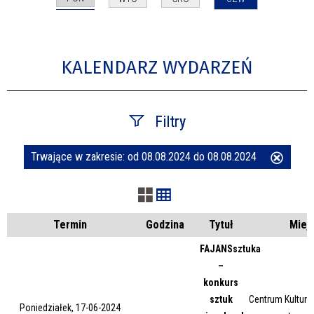
KALENDARZ WYDARZEŃ
Filtry
Trwające w zakresie:
od 08.08.2024 do 08.08.2024
Usuń
Szukana fraza
ten
filtr
Kategoria
Termin
Godzina
Tytuł
Miej
FAJANSsztuka
–
Trwające w zakresie
konkurs
sztuk
Centrum Kultury 
—
Poniedziałek, 17-06-2024