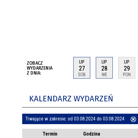
BUDYNKÓW
RADA MIASTA WŁOCŁAWEK
ENERGIA I MOBILNOŚĆ
JAKOŚĆ POWIETRZA WE WŁOCŁAWKU
WYKAZ KONTAKTÓW URZĘDU MIASTA
WŁOCŁAWEK
2026 ROKIEM TADEUSZA REICHSTEINA
WE WŁOCŁAWKU
LIP
LIP
LIP
ZOBACZ
27
28
29
WYDARZENIA
Z DNIA:
SOB
NIE
PON
KALENDARZ WYDARZEŃ
Trwające w zakresie:
od 03.08.2024 do 03.08.2024
ten
Termin
Godzina
filtr