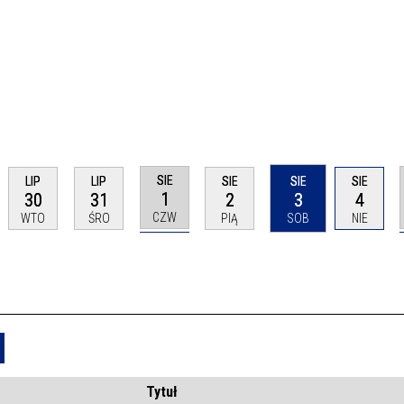
SIE
LIP
LIP
SIE
SIE
SIE
1
30
31
2
3
4
CZW
WTO
ŚRO
PIĄ
SOB
NIE
Usuń
Tytuł