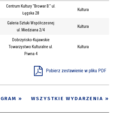
Centrum Kultury "Browar B." ul.
Trwające w
Kultura
—
Łęgska 28
zakresie
Galeria Sztuki Współczesnej
Kultura
ul. Miedziana 2/4
Miejsce
Dobrzyńsko-Kujawskie
Organizator
Towarzystwo Kulturalne ul.
Kultura
Promowane
Piwna 4
Pobierz zestawienie w pliku PDF
OGRAM
WSZYSTKIE WYDARZENIA