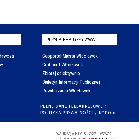
PRZYDATNE ADRESY WWW
odawcza
Geoportal Miasta Włocławek
aw
Grobonet Włocławek
Zbieraj selektywnie
Biuletyn Informacji Publicznej
Rewitalizacja Włocławek
PEŁNE DANE TELEADRESOWE »
POLITYKA PRYWATNOŚCI / RODO »
WALIDACJA:
HTML5
+
CSS3
+
WCAG 2.1