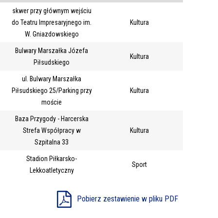
skwer przy głównym wejściu
Trwające w
—
do Teatru Impresaryjnego im.
Kultura
zakresie
W. Gniazdowskiego
Bulwary Marszałka Józefa
Kultura
Miejsce
Piłsudskiego
Organizator
ul. Bulwary Marszałka
Promowane
Piłsudskiego 25/Parking przy
Kultura
moście
Baza Przygody - Harcerska
Strefa Współpracy w
Kultura
Szpitalna 33
Stadion Piłkarsko-
Sport
Lekkoatletyczny
Pobierz zestawienie w pliku PDF