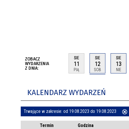
BUDYNKÓW
RADA MIASTA WŁOCŁAWEK
ENERGIA I MOBILNOŚĆ
JAKOŚĆ POWIETRZA WE WŁOCŁAWKU
WYKAZ KONTAKTÓW URZĘDU MIASTA
WŁOCŁAWEK
2026 ROKIEM TADEUSZA REICHSTEINA
WE WŁOCŁAWKU
SIE
SIE
SIE
ZOBACZ
11
12
13
WYDARZENIA
Z DNIA:
PIĄ
SOB
NIE
KALENDARZ WYDARZEŃ
Trwające w zakresie:
od 19.08.2023 do 19.08.2023
ten
Termin
Godzina
filtr