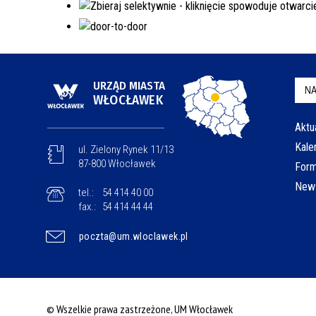
URZĄD MIASTA
NA
WŁOCŁAWEK
Aktu
Kale
ul. Zielony Rynek 11/13
87-800 Włocławek
Form
News
tel.:
54 414 40 00
fax.:
54 414 44 44
poczta@um.wloclawek.pl
© Wszelkie prawa zastrzeżone, UM Włocławek