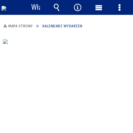
Włącz
powiadomienia
Wyszukiwarka
Narzędzia
Menu
Menu
główne
szcze
MAPA STRONY
KALENDARZ WYDARZEŃ