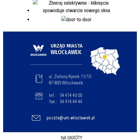
URZĄD MIASTA
WŁOCŁAWEK
ul. Zielony Rynek 11/13
87-800 Włocławek
tel.:
54 414 40 00
fax.:
54 414 44 44
poczta@um.wloclawek.pl
NA SKRÓTY