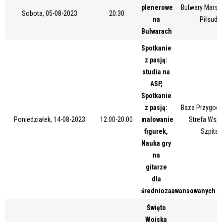
plenerowe
Bulwary Marsz
Miejsce
Sobota, 05-08-2023
20:30
na
Piłsuds
Bulwarach
Spotkanie
Organizator
z pasją:
studia na
ASP,
Promowane
Spotkanie
z pasją:
Baza Przygody
Poniedziałek, 14-08-2023
12:00-20:00
malowanie
Strefa Wsp
figurek,
Szpital
Nauka gry
na
gitarze
dla
średniozaawansowanych
Święto
Wojska