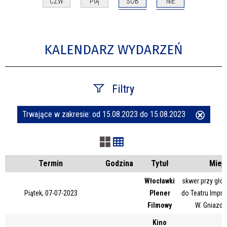
SOB
NIE
CZW
PIĄ
KALENDARZ WYDARZEŃ
Filtry
Trwające w zakresie:
od 15.08.2023 do 15.08.2023
Usuń
Szukana fraza
ten
filtr
Kategoria
Termin
Godzina
Tytuł
Miej
Włocławki
skwer przy głó
Piątek, 07-07-2023
Plener
do Teatru Impre
Trwające w zakresie
Filmowy
W. Gniazd
—
Kino