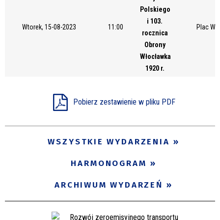
Polskiego
i 103.
Wtorek, 15-08-2023
11:00
Plac Wo
rocznica
Obrony
Włocławka
1920 r.
Pobierz zestawienie w pliku PDF
WSZYSTKIE WYDARZENIA
HARMONOGRAM
ARCHIWUM WYDARZEŃ