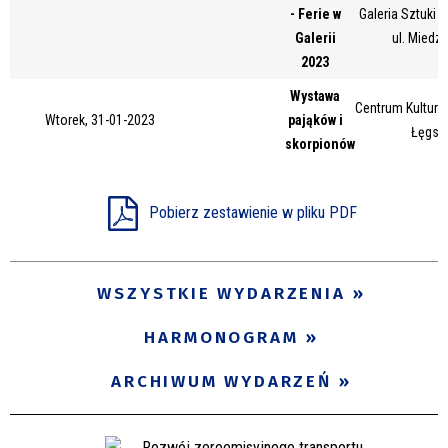
- Ferie w
Galeria Sztuki
Miejsce
Galerii
ul. Miedz
2023
Wystawa
Organizator
Centrum Kultury 
Wtorek, 31-01-2023
pająków i
Łęgsk
skorpionów
Promowane
Pobierz zestawienie w pliku PDF
WSZYSTKIE WYDARZENIA
HARMONOGRAM
ARCHIWUM WYDARZEŃ