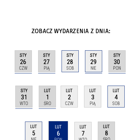
ZOBACZ WYDARZENIA Z DNIA:
STY
STY
STY
STY
STY
26
27
29
30
28
CZW
PIĄ
NIE
PON
SOB
STY
LUT
LUT
LUT
LUT
31
1
2
3
4
WTO
ŚRO
CZW
PIĄ
SOB
LUT
LUT
LUT
LUT
5
8
6
7
NIE
ŚRO
PON
WTO