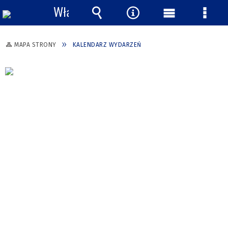
Włącz
powiadomienia
Wyszukiwarka
Narzędzia
Menu
Menu
główne
szcze
MAPA STRONY
KALENDARZ WYDARZEŃ