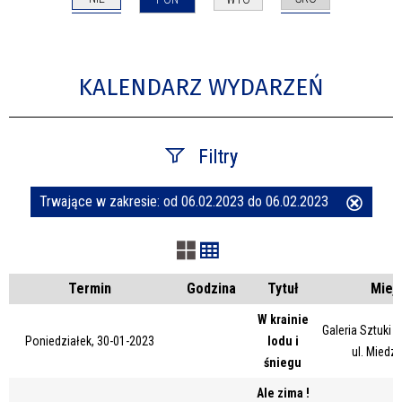
KALENDARZ WYDARZEŃ
Filtry
Trwające w zakresie:
od 06.02.2023 do 06.02.2023
Usuń
Szukana fraza
ten
filtr
Kategoria
Termin
Godzina
Tytuł
Miej
W krainie
Galeria Sztuki
Poniedziałek, 30-01-2023
lodu i
Trwające w zakresie
ul. Miedz
śniegu
—
Ale zima !