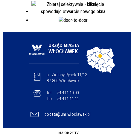
URZĄD MIASTA
WŁOCŁAWEK
ul. Zielony Rynek 11/13
87-800 Włocławek
tel.:
54 414 40 00
fax.:
54 414 44 44
poczta@um.wloclawek.pl
NA SKRÓTY