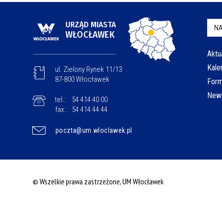
URZĄD MIASTA
NA
WŁOCŁAWEK
Aktu
Kale
ul. Zielony Rynek 11/13
87-800 Włocławek
Form
News
tel.:
54 414 40 00
fax.:
54 414 44 44
poczta@um.wloclawek.pl
© Wszelkie prawa zastrzeżone, UM Włocławek