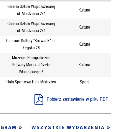
Galeria Sztuki Współczesnej
Trwające w
Kultura
—
ul. Miedziana 2/4
zakresie
Galeria Sztuki Współczesnej
Kultura
ul. Miedziana 2/4
Miejsce
Centrum Kultury "Browar B." ul.
Kultura
Organizator
Łęgska 28
Promowane
Muzeum Etnograficzne
Bulwary Marsz. Józefa
Kultura
Piłsudskiego 6
Hala Sportowa Hala Mistrzów
Sport
Pobierz zestawienie w pliku PDF
OGRAM
WSZYSTKIE WYDARZENIA