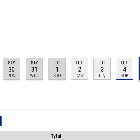
STY
STY
LUT
LUT
LUT
LUT
30
31
1
2
3
4
PON
WTO
ŚRO
CZW
PIĄ
SOB
Usuń
Tytuł