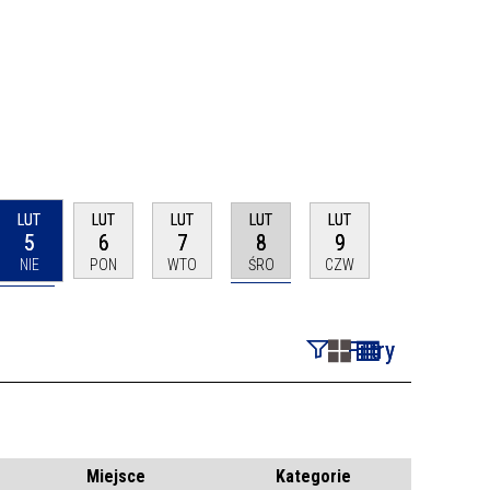
LUT
LUT
LUT
LUT
LUT
5
6
7
8
9
NIE
PON
WTO
ŚRO
CZW
Filtry
Szukana fraza
Kategoria
Miejsce
Kategorie