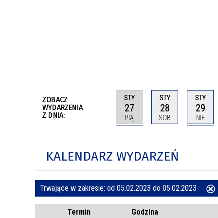
BUDYNKÓW
RADA MIASTA WŁOCŁAWEK
ENERGIA I MOBILNOŚĆ
JAKOŚĆ POWIETRZA WE WŁOCŁAWKU
WYKAZ KONTAKTÓW URZĘDU MIASTA
WŁOCŁAWEK
2026 ROKIEM TADEUSZA REICHSTEINA
WE WŁOCŁAWKU
STY
STY
STY
ZOBACZ
27
28
29
WYDARZENIA
Z DNIA:
PIĄ
SOB
NIE
KALENDARZ WYDARZEŃ
Trwające w zakresie:
od 05.02.2023 do 05.02.2023
ten
Termin
Godzina
filtr