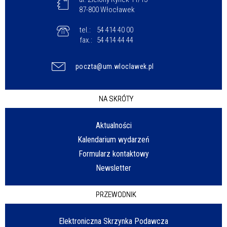
87-800 Włocławek
tel.:
54 414 40 00
fax.:
54 414 44 44
poczta@um.wloclawek.pl
NA SKRÓTY
Aktualności
Kalendarium wydarzeń
Formularz kontaktowy
Newsletter
PRZEWODNIK
Elektroniczna Skrzynka Podawcza