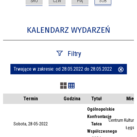
ŚRO
CZW
PIĄ
SOB
KALENDARZ WYDARZEŃ
Filtry
Trwające w zakresie:
od 28.05.2022 do 28.05.2022
Usuń
Szukana fraza
ten
filtr
Kategoria
Termin
Godzina
Tytuł
Miej
Ogólnopolskie
Konfrontacje
Trwające w zakresie
Centrum Kultury 
Sobota, 28-05-2022
Tańca
Łęgsk
Współczesnego
—