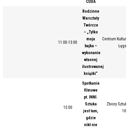
CODA
Miejsce
Rodzinne
Warsztaty
Twórcze
Organizator
– „Tylko
moja
Centrum Kultury 
11:00-13:00
bajka –
Łęgsk
wykonanie
Promowane
własnej
ilustrowanej
książki”
Spotkanie
filmowe
pt. INNI.
Sztuka
Zbiory Sztuki
15:00
jest tam,
10/
gdzie
nikt nie