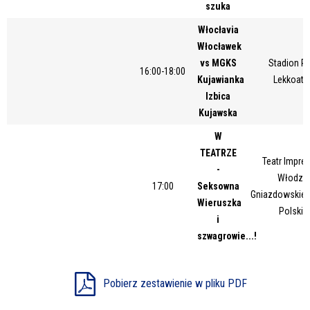
szuka
Włocłavia
Włocławek
vs MGKS
Stadion Pi
16:00-18:00
Kujawianka
Lekkoatl
Izbica
Kujawska
W
TEATRZE
Teatr Impres
-
Włodzim
17:00
Seksowna
Gniazdowskieg
Wieruszka
Polskie
i
szwagrowie...!
Pobierz zestawienie w pliku PDF