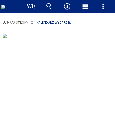
Włącz
powiadomienia
Wyszukiwarka
Narzędzia
Menu
Menu
główne
szcze
MAPA STRONY
KALENDARZ WYDARZEŃ