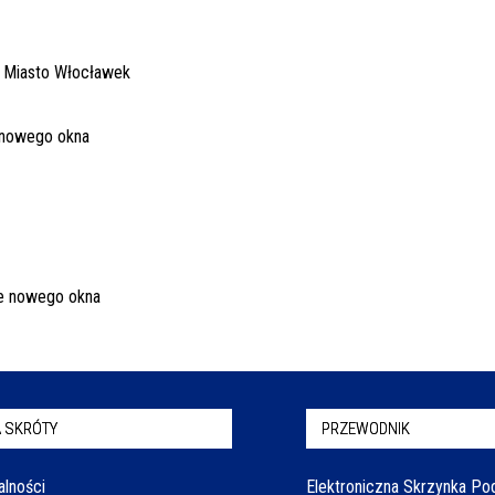
 SKRÓTY
PRZEWODNIK
alności
Elektroniczna Skrzynka P