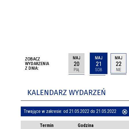
BUDYNKÓW
RADA MIASTA WŁOCŁAWEK
ENERGIA I MOBILNOŚĆ
JAKOŚĆ POWIETRZA WE WŁOCŁAWKU
WYKAZ KONTAKTÓW URZĘDU MIASTA
WŁOCŁAWEK
2026 ROKIEM TADEUSZA REICHSTEINA
WE WŁOCŁAWKU
MAJ
MAJ
MAJ
ZOBACZ
20
21
22
WYDARZENIA
Z DNIA:
PIĄ
SOB
NIE
KALENDARZ WYDARZEŃ
Trwające w zakresie:
od 21.05.2022 do 21.05.2022
ten
Termin
Godzina
filtr