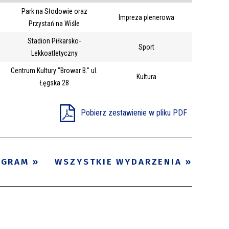
Park na Słodowie oraz
Trwające w
Impreza plenerowa
—
Przystań na Wiśle
zakresie
Stadion Piłkarsko-
Sport
Lekkoatletyczny
Miejsce
Centrum Kultury "Browar B." ul.
Kultura
Organizator
Łęgska 28
Promowane
Pobierz zestawienie w pliku PDF
OGRAM
WSZYSTKIE WYDARZENIA