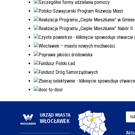
URZĄD MIASTA
NA
WŁOCŁAWEK
Aktu