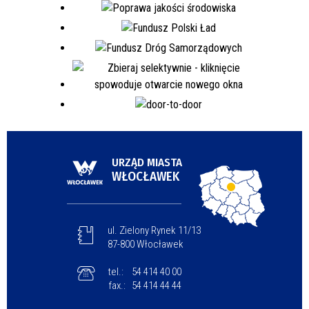
URZĄD MIASTA
WŁOCŁAWEK
ul. Zielony Rynek 11/13
87-800 Włocławek
tel.:
54 414 40 00
fax.:
54 414 44 44