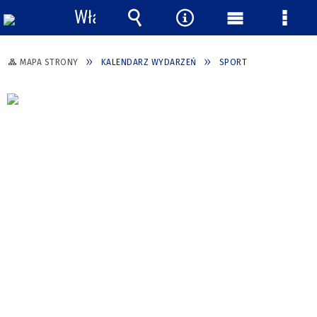
Włącz
powiadomienia
Wyszukiwarka
Narzędzia
Menu
Menu
główne
szcze
MAPA STRONY
KALENDARZ WYDARZEŃ
SPORT