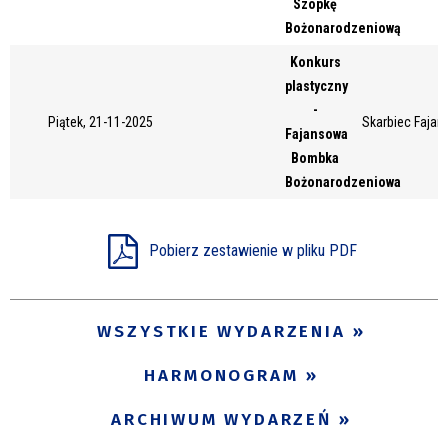
Szopkę
Miejsce
Bożonarodzeniową
Konkurs
plastyczny
Organizator
-
Piątek, 21-11-2025
Skarbiec Fajans
Fajansowa
Bombka
Bożonarodzeniowa
Promowane
Pobierz zestawienie w pliku PDF
WSZYSTKIE WYDARZENIA
HARMONOGRAM
ARCHIWUM WYDARZEŃ