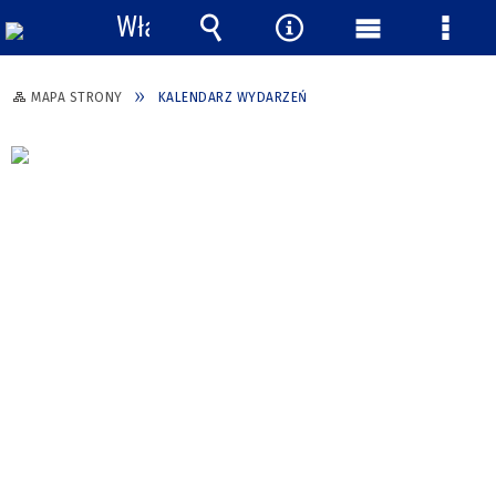
Włącz
powiadomienia
Wyszukiwarka
Narzędzia
Menu
Menu
główne
szcze
MAPA STRONY
KALENDARZ WYDARZEŃ