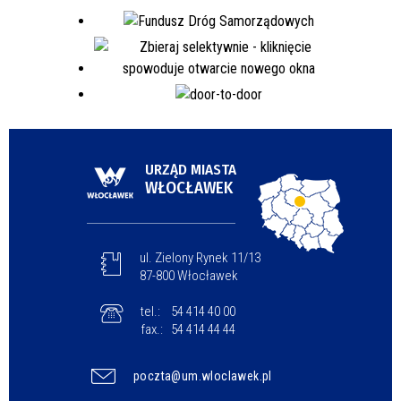
URZĄD MIASTA
WŁOCŁAWEK
ul. Zielony Rynek 11/13
87-800 Włocławek
tel.:
54 414 40 00
fax.:
54 414 44 44
poczta@um.wloclawek.pl