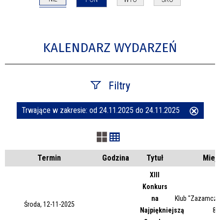
KALENDARZ WYDARZEŃ
Filtry
Trwające w zakresie:
od 24.11.2025 do 24.11.2025
Usuń
Szukana fraza
ten
filtr
Kategoria
Termin
Godzina
Tytuł
Miej
XIII
Konkurs
Trwające w zakresie
na
Klub "Zazamcze"
Środa, 12-11-2025
Najpiękniejszą
87
—