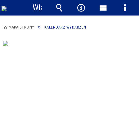
Włącz
powiadomienia
Wyszukiwarka
Narzędzia
Menu
Menu
główne
szcze
MAPA STRONY
KALENDARZ WYDARZEŃ