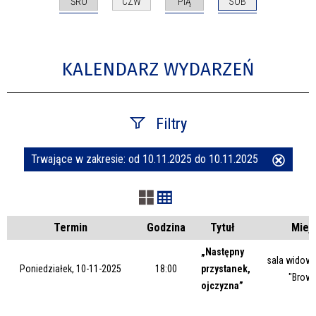
ŚRO
PIĄ
SOB
CZW
KALENDARZ WYDARZEŃ
Filtry
Trwające w zakresie:
od 10.11.2025 do 10.11.2025
Usuń
Szukana fraza
ten
filtr
Kategoria
Termin
Godzina
Tytuł
Miej
„Następny
sala widow
Poniedziałek, 10-11-2025
18:00
przystanek,
Trwające w zakresie
"Browa
ojczyzna”
—