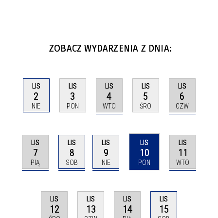
ZOBACZ WYDARZENIA Z DNIA:
LIS
LIS
LIS
LIS
LIS
4
6
2
3
5
WTO
CZW
NIE
PON
ŚRO
LIS
LIS
LIS
LIS
LIS
7
8
9
10
11
PIĄ
SOB
NIE
PON
WTO
LIS
LIS
LIS
LIS
12
14
15
13