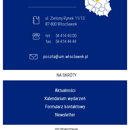
ul. Zielony Rynek 11/13
87-800 Włocławek
tel.:
54 414 40 00
fax.:
54 414 44 44
poczta@um.wloclawek.pl
NA SKRÓTY
Aktualności
Kalendarium wydarzeń
Formularz kontaktowy
Newsletter
PRZEWODNIK