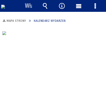
Włącz
powiadomienia
Wyszukiwarka
Narzędzia
Menu
Menu
główne
szcze
MAPA STRONY
KALENDARZ WYDARZEŃ