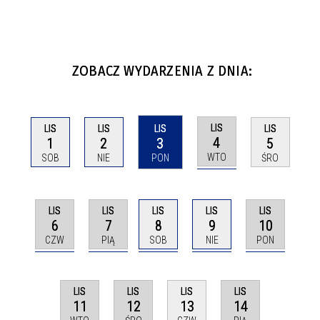
ZOBACZ WYDARZENIA Z DNIA:
LIS
LIS
LIS
LIS
LIS
4
1
2
3
5
WTO
SOB
NIE
PON
ŚRO
LIS
LIS
LIS
LIS
LIS
6
7
8
9
10
CZW
PIĄ
SOB
NIE
PON
LIS
LIS
LIS
LIS
11
12
14
13