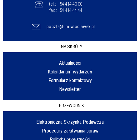
tel.:
54 414 40 00
fax.:
54 414 44 44
poczta@um.wloclawek.pl
NA SKRÓTY
Aktualności
Kalendarium wydarzeń
Formularz kontaktowy
Newsletter
PRZEWODNIK
Elektroniczna Skrzynka Podawcza
Procedury załatwiania spraw
Polityka prywatności