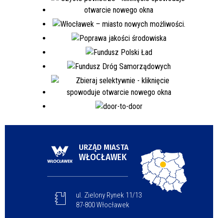
URZĄD MIASTA
WŁOCŁAWEK
ul. Zielony Rynek 11/13
87-800 Włocławek