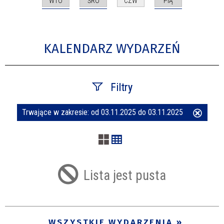
WTO
ŚRO
PIĄ
CZW
KALENDARZ WYDARZEŃ
Filtry
Trwające w zakresie:
od 03.11.2025 do 03.11.2025
Usuń
Szukana fraza
ten
filtr
Kategoria
Lista jest pusta
Trwające w zakresie
—
WSZYSTKIE WYDARZENIA