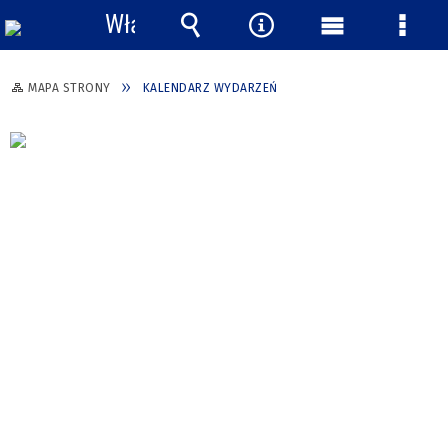
Włącz
powiadomienia
Wyszukiwarka
Narzędzia
Menu
Menu
główne
szcze
MAPA STRONY
KALENDARZ WYDARZEŃ