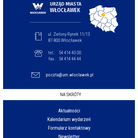
URZĄD MIASTA
WŁOCŁAWEK
ul. Zielony Rynek 11/13
87-800 Włocławek
tel.:
54 414 40 00
fax.:
54 414 44 44
poczta@um.wloclawek.pl
NA SKRÓTY
Aktualności
Kalendarium wydarzeń
Formularz kontaktowy
Newsletter