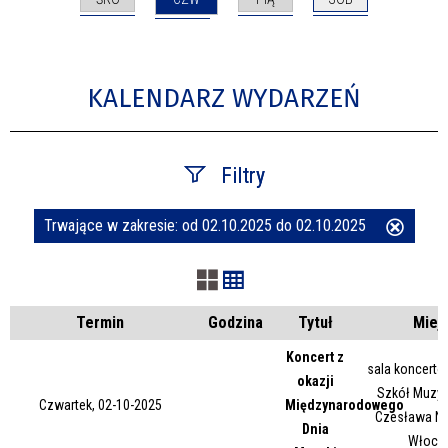
KALENDARZ WYDARZEŃ
Filtry
Trwające w zakresie:
od 02.10.2025 do 02.10.2025
Usuń
Szukana fraza
ten
filtr
Kategoria
Termin
Godzina
Tytuł
Miej
Koncert z
sala koncert
okazji
Trwające w zakresie
Szkół Muzyc
Czwartek, 02-10-2025
Międzynarodowego
Czesława N
Dnia
—
Włocł