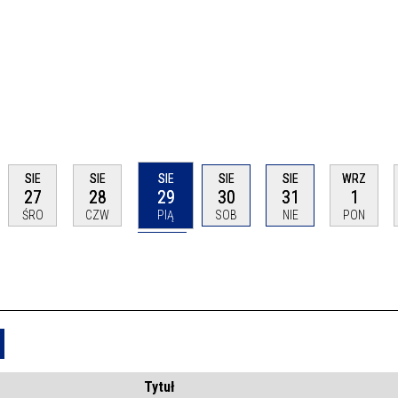
SIE
SIE
SIE
SIE
SIE
WRZ
27
28
29
30
31
1
ŚRO
CZW
PIĄ
SOB
NIE
PON
Usuń
Tytuł