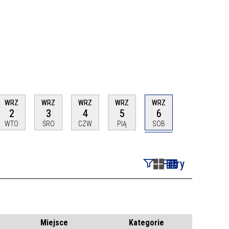
WRZ
WRZ
WRZ
WRZ
WRZ
2
3
4
5
6
WTO
ŚRO
CZW
PIĄ
SOB
Filtry
Szukana fraza
Kategoria
Miejsce
Kategorie