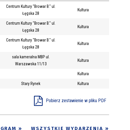
Centrum Kultury "Browar B." ul.
Trwające w
Kultura
—
Łęgska 28
zakresie
Centrum Kultury "Browar B." ul.
Kultura
Łęgska 28
Miejsce
Centrum Kultury "Browar B." ul.
!
Kultura
Organizator
Łęgska 28
Promowane
sala kameralna MBP ul.
Kultura
Warszawska 11/13
Kultura
Stary Rynek
Kultura
Pobierz zestawienie w pliku PDF
OGRAM
WSZYSTKIE WYDARZENIA