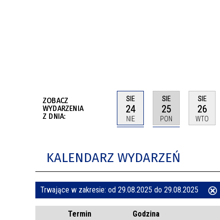
BUDYNKÓW
RADA MIASTA WŁOCŁAWEK
ENERGIA I MOBILNOŚĆ
JAKOŚĆ POWIETRZA WE WŁOCŁAWKU
WYKAZ KONTAKTÓW URZĘDU MIASTA
WŁOCŁAWEK
2026 ROKIEM TADEUSZA REICHSTEINA
WE WŁOCŁAWKU
SIE
SIE
SIE
ZOBACZ
24
25
26
WYDARZENIA
Z DNIA:
NIE
PON
WTO
KALENDARZ WYDARZEŃ
Trwające w zakresie:
od 29.08.2025 do 29.08.2025
ten
Termin
Godzina
filtr