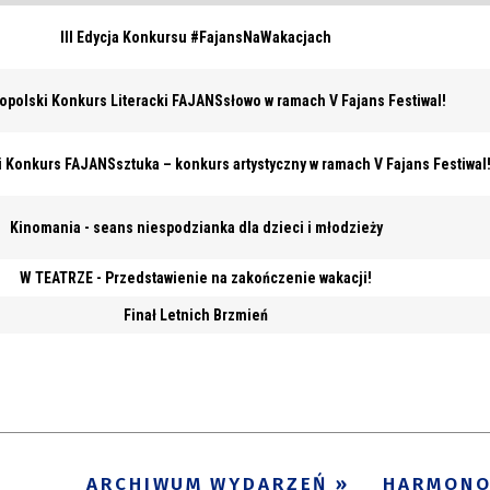
III Edycja Konkursu #FajansNaWakacjach
nopolski Konkurs Literacki FAJANSsłowo w ramach V Fajans Festiwal!
i Konkurs FAJANSsztuka – konkurs artystyczny w ramach V Fajans Festiwal
Kinomania - seans niespodzianka dla dzieci i młodzieży
W TEATRZE - Przedstawienie na zakończenie wakacji!
Finał Letnich Brzmień
ARCHIWUM WYDARZEŃ
HARMON