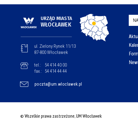
URZĄD MIASTA
NA
WŁOCŁAWEK
Aktu
Kale
ul. Zielony Rynek 11/13
87-800 Włocławek
Form
News
tel.:
54 414 40 00
fax.:
54 414 44 44
poczta@um.wloclawek.pl
© Wszelkie prawa zastrzeżone, UM Włocławek