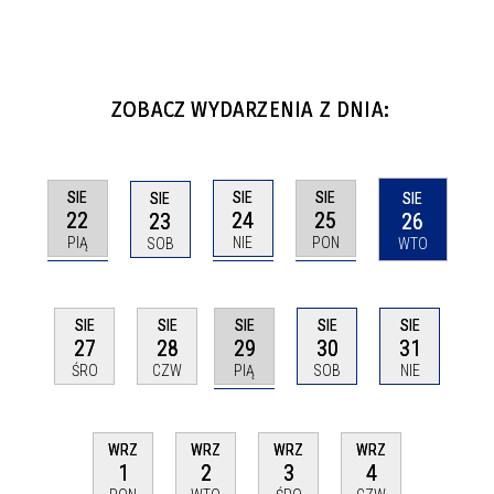
ZOBACZ WYDARZENIA Z DNIA:
SIE
SIE
SIE
SIE
SIE
22
24
25
23
26
PIĄ
NIE
PON
SOB
WTO
SIE
SIE
SIE
SIE
SIE
29
27
28
30
31
PIĄ
ŚRO
CZW
SOB
NIE
WRZ
WRZ
WRZ
WRZ
1
2
3
4