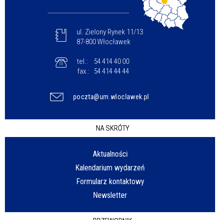
ul. Zielony Rynek 11/13
87-800 Włocławek
tel.:
54 414 40 00
fax.:
54 414 44 44
poczta@um.wloclawek.pl
NA SKRÓTY
Aktualności
Kalendarium wydarzeń
Formularz kontaktowy
Newsletter