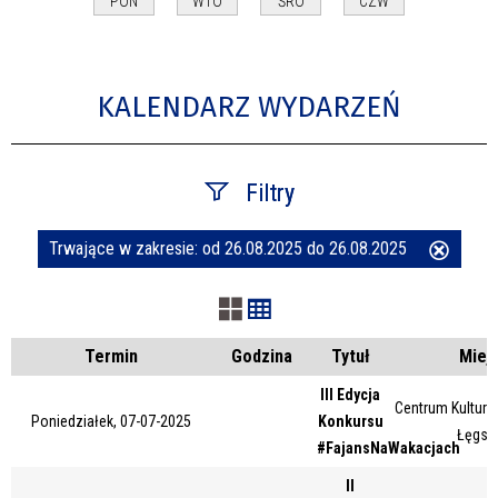
PON
WTO
ŚRO
CZW
KALENDARZ WYDARZEŃ
Filtry
Trwające w zakresie:
od 26.08.2025 do 26.08.2025
Usuń
Szukana fraza
ten
filtr
Kategoria
Termin
Godzina
Tytuł
Miej
III Edycja
Centrum Kultury 
Poniedziałek, 07-07-2025
Konkursu
Trwające w zakresie
Łęgsk
#FajansNaWakacjach
—
II