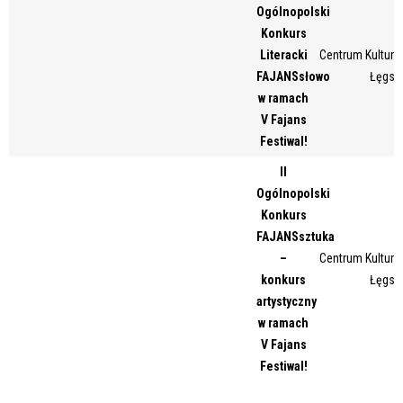
Ogólnopolski
Miejsce
Konkurs
Literacki
Centrum Kultury 
FAJANSsłowo
Łęgsk
Organizator
w ramach
V Fajans
Festiwal!
Promowane
II
Ogólnopolski
Konkurs
FAJANSsztuka
–
Centrum Kultury 
konkurs
Łęgsk
artystyczny
w ramach
V Fajans
Festiwal!