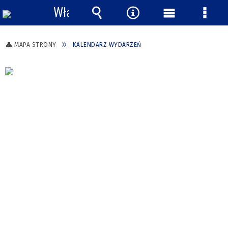
Włącz
powiadomienia
Wyszukiwarka
Narzędzia
Menu
Menu
główne
szcze
MAPA STRONY
KALENDARZ WYDARZEŃ