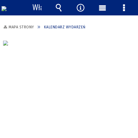
Włącz
powiadomienia
Wyszukiwarka
Narzędzia
Menu
Menu
główne
szcze
MAPA STRONY
KALENDARZ WYDARZEŃ