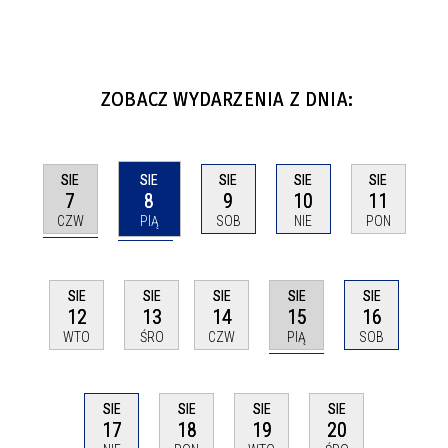
ZOBACZ WYDARZENIA Z DNIA:
SIE
SIE
SIE
SIE
SIE
7
8
9
10
11
CZW
PIĄ
SOB
NIE
PON
SIE
SIE
SIE
SIE
SIE
15
12
13
14
16
PIĄ
WTO
ŚRO
CZW
SOB
SIE
SIE
SIE
SIE
17
18
19
20