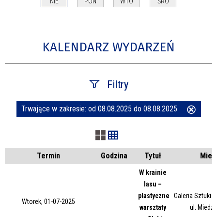
NIE
PON
WTO
ŚRO
KALENDARZ WYDARZEŃ
Filtry
Trwające w zakresie:
od 08.08.2025 do 08.08.2025
Usuń
Szukana fraza
ten
filtr
Kategoria
Termin
Godzina
Tytuł
Miej
W krainie
lasu –
Trwające w zakresie
plastyczne
Galeria Sztuki
Wtorek, 01-07-2025
warsztaty
ul. Miedz
—