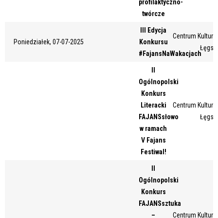
profilaktyczno-
Miejsce
twórcze
III Edycja
Centrum Kultury 
Poniedziałek, 07-07-2025
Konkursu
Łęgsk
Organizator
#FajansNaWakacjach
II
Ogólnopolski
Promowane
Konkurs
Literacki
Centrum Kultury 
FAJANSsłowo
Łęgsk
w ramach
V Fajans
Festiwal!
II
Ogólnopolski
Konkurs
FAJANSsztuka
–
Centrum Kultury 