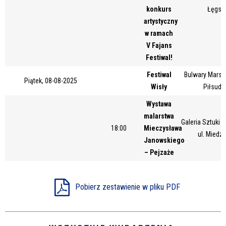
konkurs
Łęgsk
artystyczny
w ramach
V Fajans
Festiwal!
Festiwal
Bulwary Marsz
Piątek, 08-08-2025
Wisły
Piłsuds
Wystawa
malarstwa
Galeria Sztuki
18:00
Mieczysława
ul. Miedz
Janowskiego
– Pejzaże
Pobierz zestawienie w pliku PDF