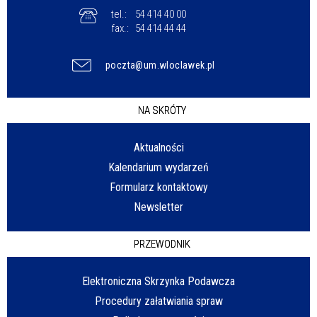
tel.:
54 414 40 00
fax.:
54 414 44 44
poczta@um.wloclawek.pl
NA SKRÓTY
Aktualności
Kalendarium wydarzeń
Formularz kontaktowy
Newsletter
PRZEWODNIK
Elektroniczna Skrzynka Podawcza
Procedury załatwiania spraw