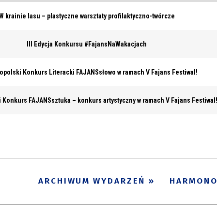
W krainie lasu – plastyczne warsztaty profilaktyczno-twórcze
III Edycja Konkursu #FajansNaWakacjach
nopolski Konkurs Literacki FAJANSsłowo w ramach V Fajans Festiwal!
i Konkurs FAJANSsztuka – konkurs artystyczny w ramach V Fajans Festiwal
ARCHIWUM WYDARZEŃ
HARMON