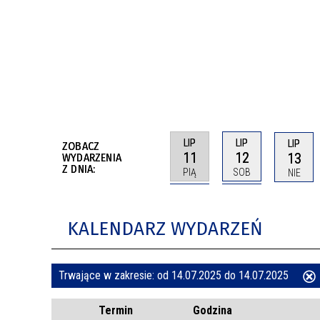
BUDYNKÓW
RADA MIASTA WŁOCŁAWEK
ENERGIA I MOBILNOŚĆ
JAKOŚĆ POWIETRZA WE WŁOCŁAWKU
WYKAZ KONTAKTÓW URZĘDU MIASTA
WŁOCŁAWEK
2026 ROKIEM TADEUSZA REICHSTEINA
WE WŁOCŁAWKU
LIP
LIP
LIP
ZOBACZ
11
12
13
WYDARZENIA
Z DNIA:
PIĄ
SOB
NIE
KALENDARZ WYDARZEŃ
Trwające w zakresie:
od 14.07.2025 do 14.07.2025
ten
Termin
Godzina
filtr