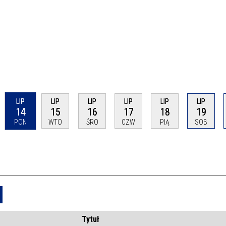
LIP
LIP
LIP
LIP
LIP
LIP
14
15
16
17
18
19
PON
WTO
ŚRO
CZW
PIĄ
SOB
Usuń
Tytuł