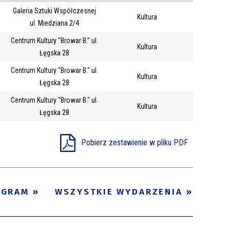
Galeria Sztuki Współczesnej
Trwające w
Kultura
—
ul. Miedziana 2/4
zakresie
Centrum Kultury "Browar B." ul.
Kultura
Łęgska 28
Miejsce
Centrum Kultury "Browar B." ul.
Kultura
Organizator
Łęgska 28
Promowane
Centrum Kultury "Browar B." ul.
!
Kultura
Łęgska 28
Pobierz zestawienie w pliku PDF
OGRAM
WSZYSTKIE WYDARZENIA