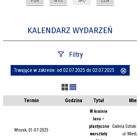
PON
WTO
CZW
ŚRO
KALENDARZ WYDARZEŃ
Filtry
Trwające w zakresie:
od 02.07.2025 do 02.07.2025
Usuń
Szukana fraza
ten
filtr
Kategoria
Termin
Godzina
Tytuł
Miej
W krainie
lasu –
Trwające w zakresie
plastyczne
Galeria Sztuki
Wtorek, 01-07-2025
warsztaty
ul. Miedz
—