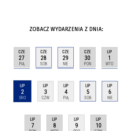
ZOBACZ WYDARZENIA Z DNIA:
CZE
CZE
CZE
CZE
LIP
27
28
29
30
1
PIĄ
SOB
NIE
PON
WTO
LIP
LIP
LIP
LIP
LIP
2
3
4
5
6
ŚRO
CZW
PIĄ
SOB
NIE
LIP
LIP
LIP
LIP
7
8
10
9