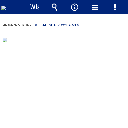
Włącz
powiadomienia
Wyszukiwarka
Narzędzia
Menu
Menu
główne
szcze
MAPA STRONY
KALENDARZ WYDARZEŃ