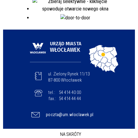
URZĄD MIASTA
WŁOCŁAWEK
ul. Zielony Rynek 11/13
87-800 Włocławek
tel.:
54 414 40 00
fax.:
54 414 44 44
poczta@um.wloclawek.pl
NA SKRÓTY