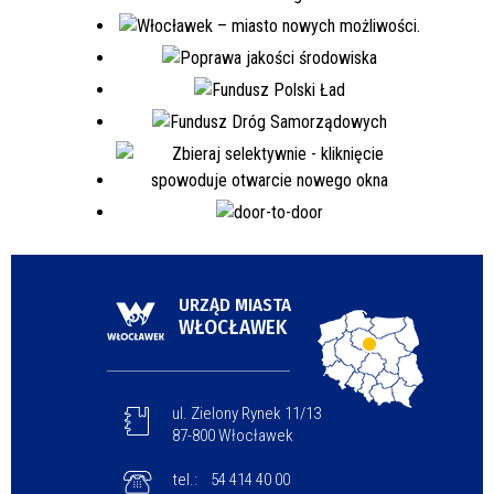
URZĄD MIASTA
WŁOCŁAWEK
ul. Zielony Rynek 11/13
87-800 Włocławek
tel.:
54 414 40 00