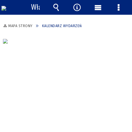
Włącz
powiadomienia
Wyszukiwarka
Narzędzia
Menu
Menu
główne
szcze
MAPA STRONY
KALENDARZ WYDARZEŃ