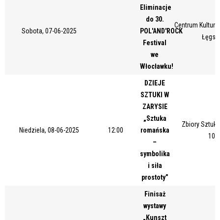
Eliminacje
Miejsce
do 30.
Centrum Kultury 
Sobota, 07-06-2025
POL'AND'ROCK
Łęgsk
Festival
Organizator
we
Włocławku!
DZIEJE
Promowane
SZTUKI W
ZARYSIE
„Sztuka
Zbiory Sztuki
Niedziela, 08-06-2025
12:00
romańska
10/
–
symbolika
i siła
prostoty”
Finisaż
wystawy
„Kunszt