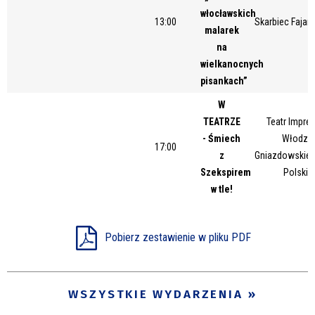
włocławskich
13:00
Skarbiec Fajans
malarek
na
wielkanocnych
pisankach”
W
TEATRZE
Teatr Impres
- Śmiech
Włodzim
17:00
z
Gniazdowskieg
Szekspirem
Polskie
w tle!
Pobierz zestawienie w pliku PDF
WSZYSTKIE WYDARZENIA