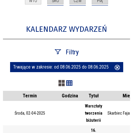
ŚRO
CZW
PIĄ
WTO
KALENDARZ WYDARZEŃ
Filtry
Trwające w zakresie:
od 08.06.2025 do 08.06.2025
Usuń
Szukana fraza
ten
filtr
Kategoria
Termin
Godzina
Tytuł
Miej
Warsztaty
Środa, 02-04-2025
tworzenia
Skarbiec Fajans
Trwające w zakresie
biżuterii
—
16.