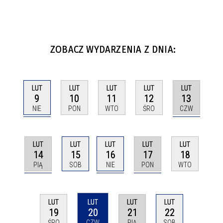
ZOBACZ WYDARZENIA Z DNIA:
LUT
LUT
LUT
LUT
LUT
9
13
10
11
12
NIE
CZW
PON
WTO
ŚRO
LUT
LUT
LUT
LUT
LUT
14
16
17
15
18
PIĄ
NIE
PON
SOB
WTO
LUT
LUT
LUT
LUT
20
21
22
19
CZW
PIĄ
SOB
ŚRO