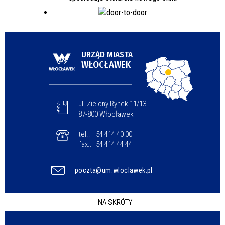
URZĄD MIASTA
WŁOCŁAWEK
ul. Zielony Rynek 11/13
87-800 Włocławek
tel.:
54 414 40 00
fax.:
54 414 44 44
poczta@um.wloclawek.pl
NA SKRÓTY