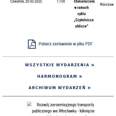
Czwartek, 20-02-2025
17:00
Chmielarzem
Warszawsk
Miejsce
w ramach
cyklu
„Czytelnicze
oblicze”
Organizator
Pobierz zestawienie w pliku PDF
Promowane
WSZYSTKIE WYDARZENIA
HARMONOGRAM
ARCHIWUM WYDARZEŃ