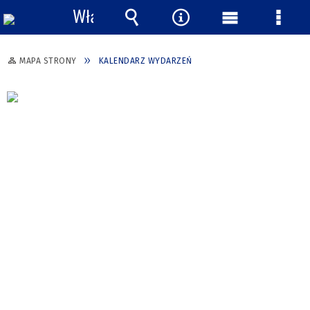
Włącz
powiadomienia
Wyszukiwarka
Narzędzia
Menu
Menu
główne
szcze
MAPA STRONY
KALENDARZ WYDARZEŃ