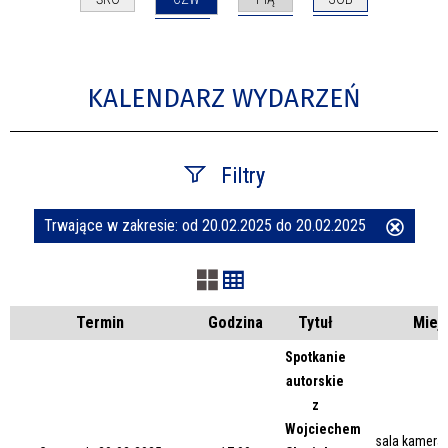
KALENDARZ WYDARZEŃ
Filtry
Trwające w zakresie:
od 20.02.2025 do 20.02.2025
Usuń
Szukana fraza
ten
filtr
Kategoria
Termin
Godzina
Tytuł
Miej
Spotkanie
autorskie
Trwające w zakresie
z
Wojciechem
—
sala kameral