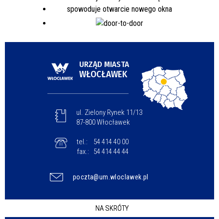
URZĄD MIASTA
WŁOCŁAWEK
ul. Zielony Rynek 11/13
87-800 Włocławek
tel.:
54 414 40 00
fax.:
54 414 44 44
poczta@um.wloclawek.pl
NA SKRÓTY