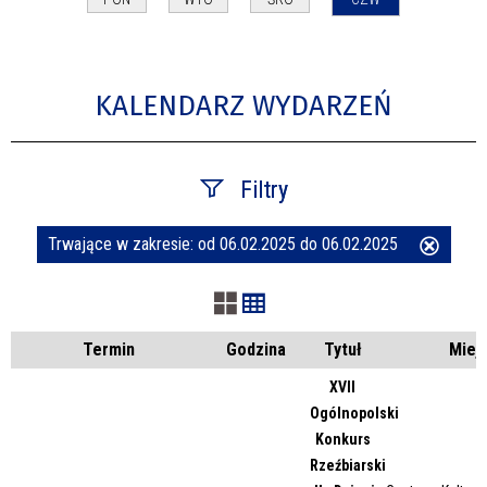
KALENDARZ WYDARZEŃ
Filtry
Trwające w zakresie:
od 06.02.2025 do 06.02.2025
Usuń
Szukana fraza
ten
filtr
Kategoria
Termin
Godzina
Tytuł
Miej
XVII
Ogólnopolski
Trwające w zakresie
Konkurs
Rzeźbiarski
—