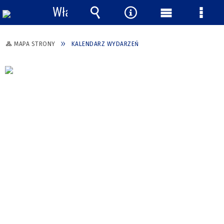
Włącz
powiadomienia
Wyszukiwarka
Narzędzia
Menu
Menu
główne
szcze
MAPA STRONY
KALENDARZ WYDARZEŃ