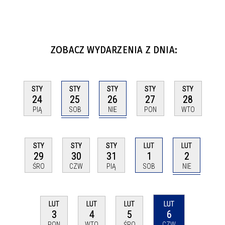
ZOBACZ WYDARZENIA Z DNIA:
STY
STY
STY
STY
STY
25
26
24
27
28
SOB
NIE
PIĄ
PON
WTO
LUT
STY
STY
STY
LUT
2
29
30
31
1
NIE
ŚRO
CZW
PIĄ
SOB
LUT
LUT
LUT
LUT
3
4
5
6
PON
WTO
ŚRO
CZW