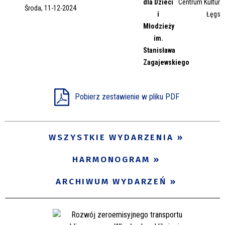
dla Dzieci
Centrum Kultury 
Środa, 11-12-2024
Miejsce
i
Łęgsk
Młodzieży
im.
Stanisława
Organizator
Zagajewskiego
Promowane
Pobierz zestawienie w pliku PDF
WSZYSTKIE WYDARZENIA
HARMONOGRAM
ARCHIWUM WYDARZEŃ