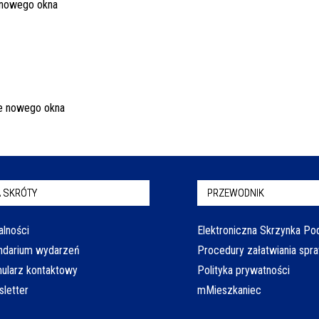
 SKRÓTY
PRZEWODNIK
alności
Elektroniczna Skrzynka P
ndarium wydarzeń
Procedury załatwiania spr
ularz kontaktowy
Polityka prywatności
letter
mMieszkaniec