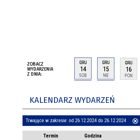
BUDYNKÓW
RADA MIASTA WŁOCŁAWEK
ENERGIA I MOBILNOŚĆ
JAKOŚĆ POWIETRZA WE WŁOCŁAWKU
WYKAZ KONTAKTÓW URZĘDU MIASTA
WŁOCŁAWEK
2026 ROKIEM TADEUSZA REICHSTEINA
WE WŁOCŁAWKU
GRU
GRU
GRU
ZOBACZ
14
15
16
WYDARZENIA
Z DNIA:
SOB
NIE
PON
KALENDARZ WYDARZEŃ
Trwające w zakresie:
od 26.12.2024 do 26.12.2024
ten
Termin
Godzina
filtr