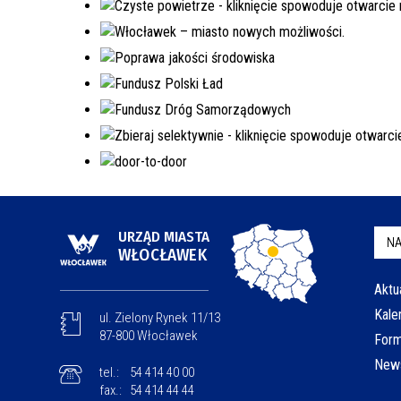
URZĄD MIASTA
NA
WŁOCŁAWEK
Aktu
Kale
ul. Zielony Rynek 11/13
87-800 Włocławek
Form
News
tel.:
54 414 40 00
fax.:
54 414 44 44