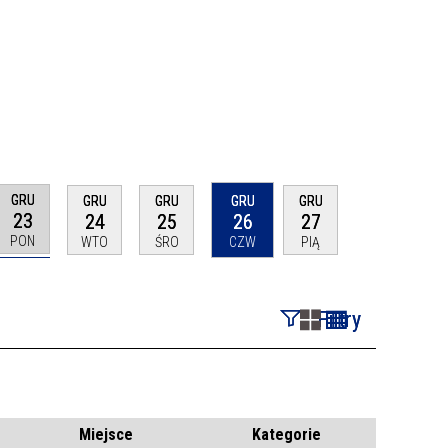
GRU
GRU
GRU
GRU
GRU
23
24
25
26
27
PON
WTO
ŚRO
CZW
PIĄ
Filtry
Szukana fraza
Kategoria
Miejsce
Kategorie