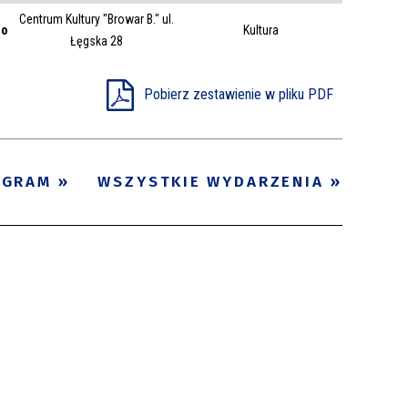
Centrum Kultury "Browar B." ul.
Trwające w
go
Kultura
—
Łęgska 28
zakresie
Pobierz zestawienie w pliku PDF
Miejsce
Organizator
Promowane
OGRAM
WSZYSTKIE WYDARZENIA