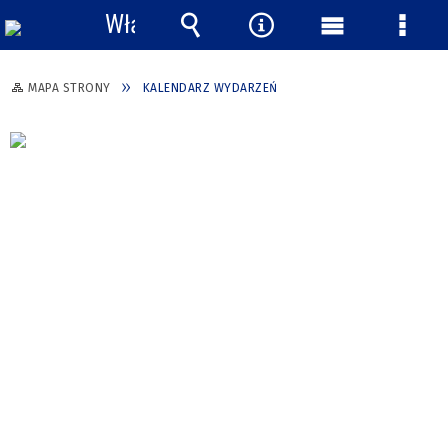
Włącz
powiadomienia
Wyszukiwarka
Narzędzia
Menu
Menu
główne
szcze
MAPA STRONY
KALENDARZ WYDARZEŃ