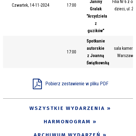
Janiny
Filia Nr 6 z o
Czwartek, 14-11-2024
17:00
Gralak
dzieci, ul. Ż
"Arcydzieła
z
guzików"
Spotkanie
autorskie
sala kameral
17:00
z Joanną
Warszawsk
Świątkowską
Pobierz zestawienie w pliku PDF
WSZYSTKIE WYDARZENIA
HARMONOGRAM
ARCHIWUM WYDARZEŃ