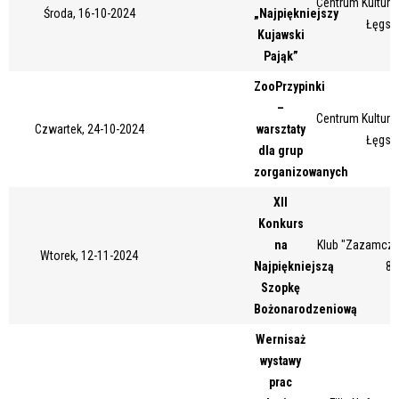
Centrum Kultury 
Środa, 16-10-2024
„Najpiękniejszy
Miejsce
Łęgsk
Kujawski
Pająk”
ZooPrzypinki
Organizator
–
Centrum Kultury 
Czwartek, 24-10-2024
warsztaty
Łęgsk
dla grup
Promowane
zorganizowanych
XII
Konkurs
na
Klub "Zazamcze"
Wtorek, 12-11-2024
Najpiękniejszą
87
Szopkę
Bożonarodzeniową
Wernisaż
wystawy
prac