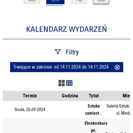
KALENDARZ WYDARZEŃ
Filtry
Trwające w zakresie:
od 14.11.2024 do 14.11.2024
Usuń
Szukana fraza
ten
filtr
Kategoria
Termin
Godzina
Tytuł
Miej
Sztuka
Galeria Sztuki
Środa, 25-09-2024
zamiast...
ul. Miedz
Trwające w zakresie
Etnokonkurs
—
pn.