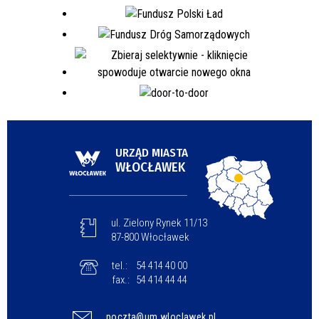
URZĄD MIASTA
WŁOCŁAWEK
ul. Zielony Rynek 11/13
87-800 Włocławek
tel.:
54 414 40 00
fax.:
54 414 44 44
poczta@um.wloclawek.pl