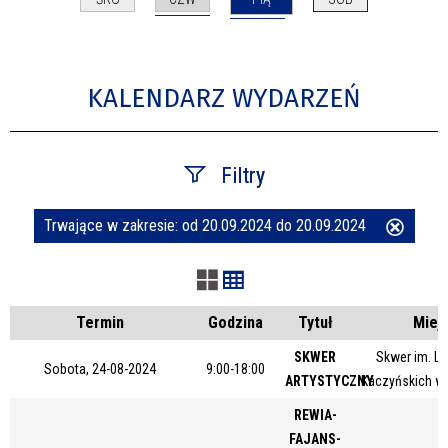
KALENDARZ WYDARZEŃ
Filtry
Trwające w zakresie:
od 20.09.2024 do 20.09.2024
Usuń
Szukana fraza
ten
filtr
Kategoria
Termin
Godzina
Tytuł
Miej
SKWER
Skwer im. Le
Sobota, 24-08-2024
9:00-18:00
ARTYSTYCZNY
Kaczyńskich w
Trwające w zakresie
REWIA-
—
FAJANS-