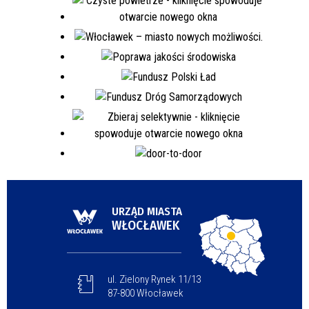
URZĄD MIASTA
WŁOCŁAWEK
ul. Zielony Rynek 11/13
87-800 Włocławek