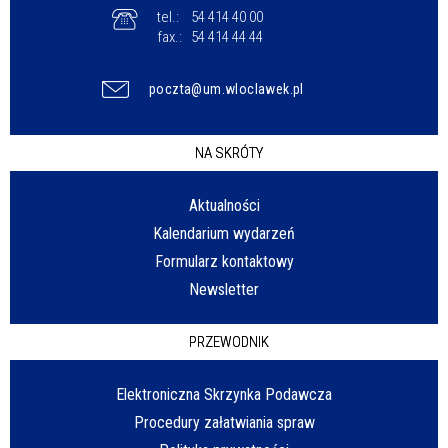
tel.:
54 414 40 00
fax.:
54 414 44 44
poczta@um.wloclawek.pl
NA SKRÓTY
Aktualności
Kalendarium wydarzeń
Formularz kontaktowy
Newsletter
PRZEWODNIK
Elektroniczna Skrzynka Podawcza
Procedury załatwiania spraw