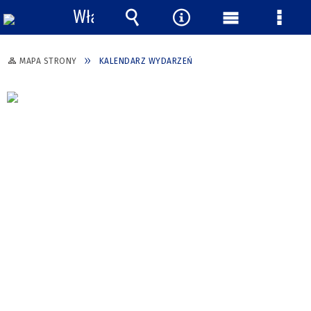
Włącz
powiadomienia
Wyszukiwarka
Narzędzia
Menu
Menu
główne
szcze
MAPA STRONY
KALENDARZ WYDARZEŃ