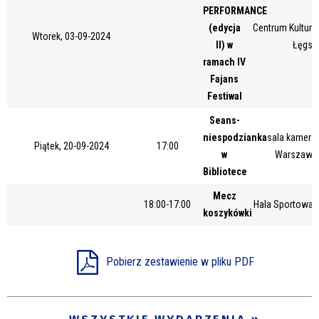
PERFORMANCE
Miejsce
(edycja
Centrum Kultury 
Wtorek, 03-09-2024
II) w
Łęgsk
ramach IV
Organizator
Fajans
Festiwal
Seans-
Promowane
niespodzianka
sala kameral
Piątek, 20-09-2024
17:00
w
Warszawsk
Bibliotece
Mecz
18:00-17:00
Hala Sportowa 
koszykówki
Pobierz zestawienie w pliku PDF