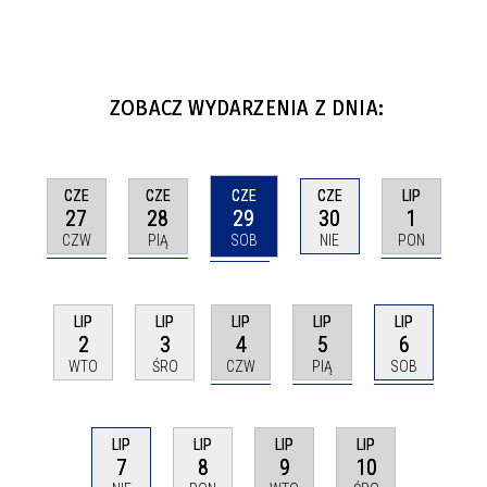
ZOBACZ WYDARZENIA Z DNIA:
CZE
CZE
CZE
LIP
CZE
27
28
29
1
30
CZW
PIĄ
SOB
PON
NIE
LIP
LIP
LIP
LIP
LIP
4
5
6
2
3
CZW
PIĄ
SOB
WTO
ŚRO
LIP
LIP
LIP
LIP
7
9
10
8