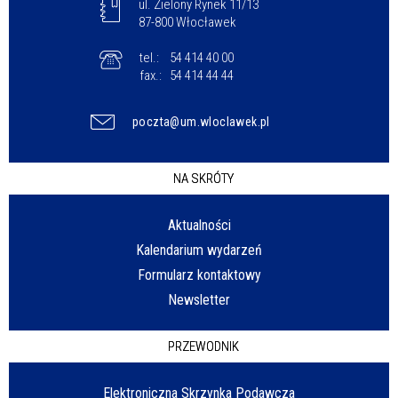
ul. Zielony Rynek 11/13
87-800 Włocławek
tel.:
54 414 40 00
fax.:
54 414 44 44
poczta@um.wloclawek.pl
NA SKRÓTY
Aktualności
Kalendarium wydarzeń
Formularz kontaktowy
Newsletter
PRZEWODNIK
Elektroniczna Skrzynka Podawcza