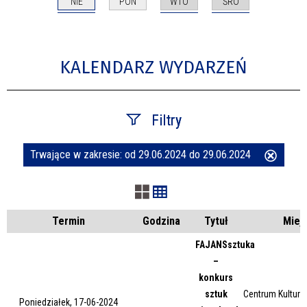
NIE
WTO
ŚRO
PON
KALENDARZ WYDARZEŃ
Filtry
Trwające w zakresie:
od 29.06.2024 do 29.06.2024
Usuń
Szukana fraza
ten
filtr
Kategoria
Termin
Godzina
Tytuł
Miej
FAJANSsztuka
–
Trwające w zakresie
konkurs
sztuk
Centrum Kultury 
—
Poniedziałek, 17-06-2024