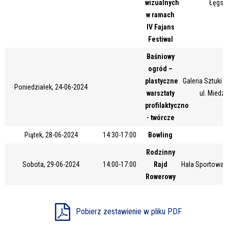
wizualnych
Łęgsk
Miejsce
w ramach
IV Fajans
Festiwal
Organizator
Baśniowy
ogród –
plastyczne
Galeria Sztuki
Poniedziałek, 24-06-2024
warsztaty
ul. Miedz
Promowane
profilaktyczno
- twórcze
Piątek, 28-06-2024
14:30-17:00
Bowling
Rodzinny
Sobota, 29-06-2024
14:00-17:00
Rajd
Hala Sportowa 
Rowerowy
Pobierz zestawienie w pliku PDF