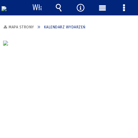
Włącz
powiadomienia
Wyszukiwarka
Narzędzia
Menu
Menu
główne
szcze
MAPA STRONY
KALENDARZ WYDARZEŃ