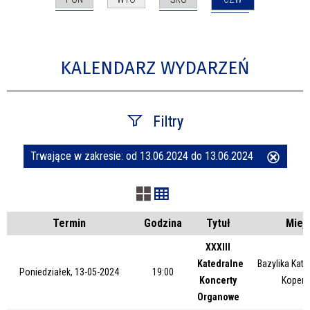
KALENDARZ WYDARZEŃ
Filtry
Trwające w zakresie:
od 13.06.2024 do 13.06.2024
Usuń
Szukana fraza
ten
filtr
Kategoria
Termin
Godzina
Tytuł
Miej
XXXIII
Katedralne
Bazylika Kate
Trwające w zakresie
Poniedziałek, 13-05-2024
19:00
Koncerty
Kopern
Organowe
—