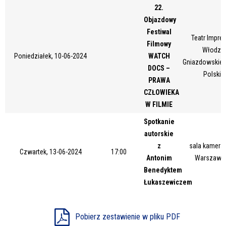
22.
Miejsce
Objazdowy
Festiwal
Teatr Impres
Filmowy
Włodzim
Organizator
Poniedziałek, 10-06-2024
WATCH
Gniazdowskieg
DOCS –
Polskie
PRAWA
CZŁOWIEKA
Promowane
W FILMIE
Spotkanie
autorskie
z
sala kameral
Czwartek, 13-06-2024
17:00
Antonim
Warszawsk
Benedyktem
Łukaszewiczem
Pobierz zestawienie w pliku PDF