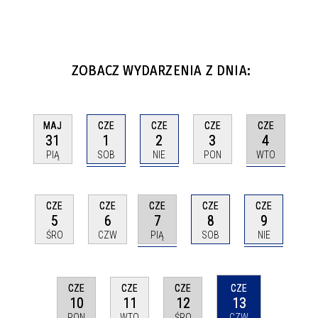
ZOBACZ WYDARZENIA Z DNIA:
CZE
CZE
CZE
MAJ
CZE
1
2
4
31
3
SOB
NIE
WTO
PIĄ
PON
CZE
CZE
CZE
CZE
CZE
7
9
5
6
8
PIĄ
NIE
ŚRO
CZW
SOB
CZE
CZE
CZE
CZE
10
12
13
11
PON
ŚRO
CZW
WTO