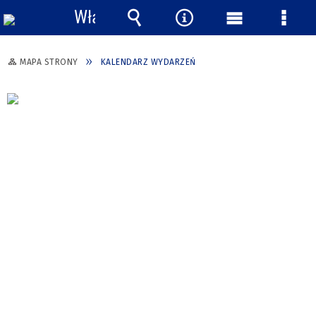
Włącz
powiadomienia
Wyszukiwarka
Narzędzia
Menu
Menu
główne
szcze
MAPA STRONY
KALENDARZ WYDARZEŃ