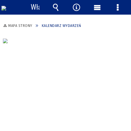
Włącz
powiadomienia
Wyszukiwarka
Narzędzia
Menu
Menu
główne
szcze
MAPA STRONY
KALENDARZ WYDARZEŃ