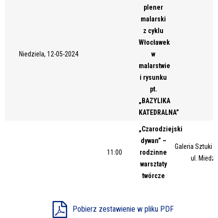
plener
Miejsce
malarski
z cyklu
Włocławek
Organizator
Niedziela, 12-05-2024
w
malarstwie
i rysunku
pt.
Promowane
„BAZYLIKA
KATEDRALNA”
„Czarodziejski
dywan” –
Galeria Sztuki
11:00
rodzinne
ul. Miedz
warsztaty
twórcze
Pobierz zestawienie w pliku PDF