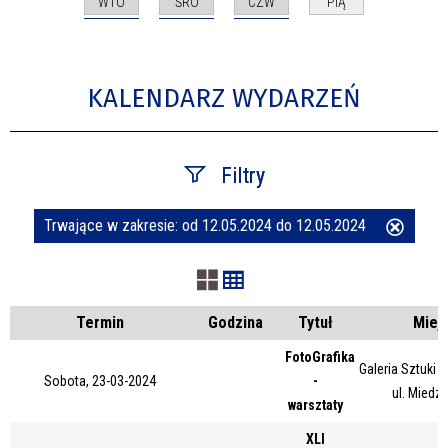
WTO
ŚRO
CZW
PIĄ
KALENDARZ WYDARZEŃ
Filtry
Trwające w zakresie:
od 12.05.2024 do 12.05.2024
Usuń
Szukana fraza
ten
filtr
Kategoria
Termin
Godzina
Tytuł
Miej
FotoGrafika
Galeria Sztuki
Sobota, 23-03-2024
-
Trwające w zakresie
ul. Miedz
warsztaty
—
XLI