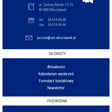
ul. Zielony Rynek 11/13
87-800 Włocławek
tel.:
54 414 40 00
fax.:
54 414 44 44
poczta@um.wloclawek.pl
NA SKRÓTY
Aktualności
Kalendarium wydarzeń
Formularz kontaktowy
Newsletter
PRZEWODNIK