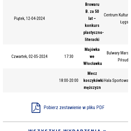
Browaru
Miejsce
B. za 50
Centrum Kultury 
Piątek, 12-04-2024
lat –
Łęgsk
konkurs
Organizator
plastyczno-
literacki
Majówka
Bulwary Marsz
Promowane
Czwartek, 02-05-2024
17:30
we
Piłsuds
Włocławku
Mecz
18:00-20:00
koszykówki
Hala Sportowa 
mężczyzn
Pobierz zestawienie w pliku PDF