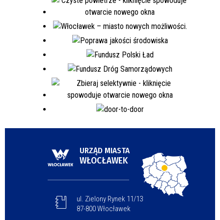
URZĄD MIASTA
WŁOCŁAWEK
ul. Zielony Rynek 11/13
87-800 Włocławek