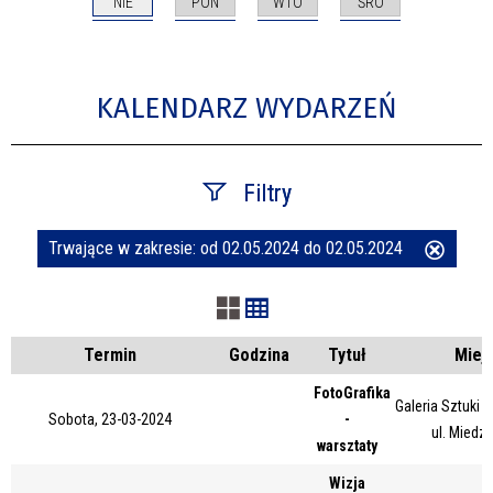
NIE
PON
WTO
ŚRO
KALENDARZ WYDARZEŃ
Filtry
Trwające w zakresie:
od 02.05.2024 do 02.05.2024
Usuń
Szukana fraza
ten
filtr
Kategoria
Termin
Godzina
Tytuł
Miej
FotoGrafika
Galeria Sztuki
Sobota, 23-03-2024
-
Trwające w zakresie
ul. Miedz
warsztaty
—
Wizja