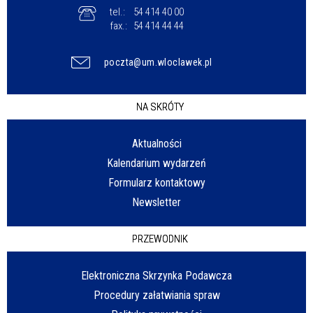
tel.:
54 414 40 00
fax.:
54 414 44 44
poczta@um.wloclawek.pl
NA SKRÓTY
Aktualności
Kalendarium wydarzeń
Formularz kontaktowy
Newsletter
PRZEWODNIK
Elektroniczna Skrzynka Podawcza
Procedury załatwiania spraw