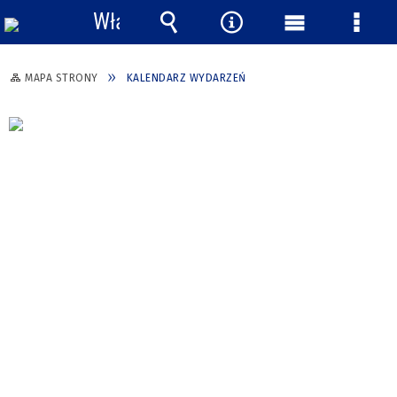
Włącz
powiadomienia
Wyszukiwarka
Narzędzia
Menu
Menu
główne
szcze
MAPA STRONY
KALENDARZ WYDARZEŃ