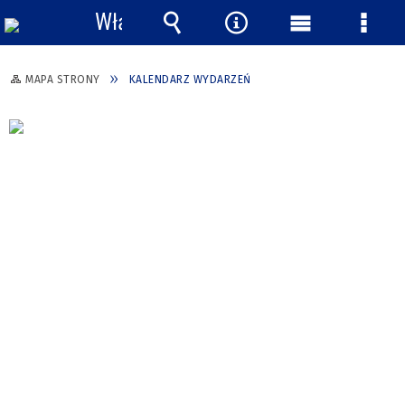
Włącz
powiadomienia
Wyszukiwarka
Narzędzia
Menu
Menu
główne
szcze
MAPA STRONY
KALENDARZ WYDARZEŃ