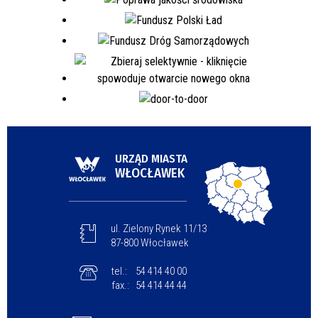
URZĄD MIASTA
WŁOCŁAWEK
ul. Zielony Rynek 11/13
87-800 Włocławek
tel.:
54 414 40 00
fax.:
54 414 44 44