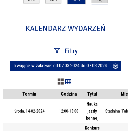
KALENDARZ WYDARZEŃ
Filtry
Trwające w zakresie:
od 07.03.2024 do 07.03.2024
Usuń
Szukana fraza
ten
filtr
Kategoria
Termin
Godzina
Tytuł
Miej
Nauka
Środa, 14-02-2024
12:00-13:00
jazdy
Stadnina "Fabia
Trwające w zakresie
konnej
—
Konkurs