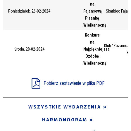
na
Miejsce
Poniedziałek, 26-02-2024
Fajansową
Skarbiec Fajans
Pisankę
Wielkanocną!
Organizator
Konkurs
na
Klub "Zazamcze"
Środa, 28-02-2024
Najpiękniejsza
87
Promowane
Ozdobę
Wielkanocną
Pobierz zestawienie w pliku PDF
WSZYSTKIE WYDARZENIA
HARMONOGRAM