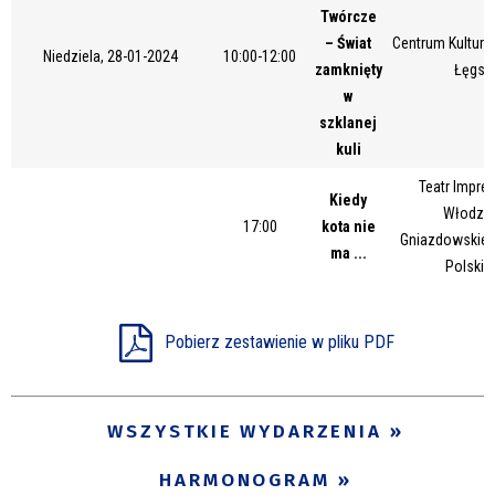
Twórcze
Miejsce
– Świat
Centrum Kultury 
Niedziela, 28-01-2024
10:00-12:00
zamknięty
Łęgsk
w
Organizator
szklanej
kuli
Teatr Impres
Kiedy
Promowane
Włodzim
17:00
kota nie
Gniazdowskieg
ma ...
Polskie
Pobierz zestawienie w pliku PDF
WSZYSTKIE WYDARZENIA
HARMONOGRAM