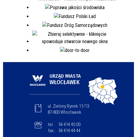
URZĄD MIASTA
WŁOCŁAWEK
ul. Zielony Rynek 11/13
87-800 Włocławek
tel.:
54 414 40 00
fax.:
54 414 44 44