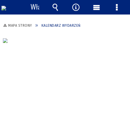
Włącz
powiadomienia
Wyszukiwarka
Narzędzia
Menu
Menu
główne
szcze
MAPA STRONY
KALENDARZ WYDARZEŃ