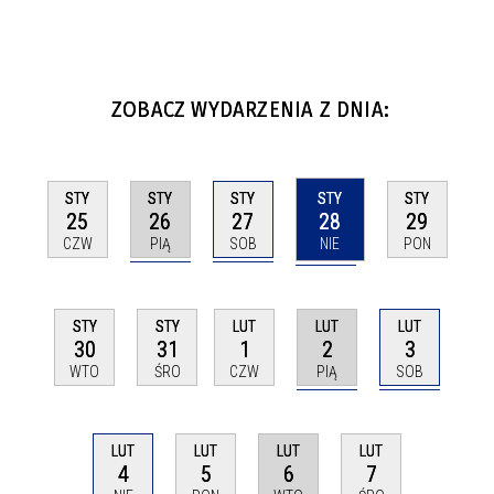
ZOBACZ WYDARZENIA Z DNIA:
STY
STY
STY
STY
STY
26
27
28
25
29
PIĄ
SOB
NIE
CZW
PON
LUT
LUT
STY
STY
LUT
2
3
30
31
1
PIĄ
SOB
WTO
ŚRO
CZW
LUT
LUT
LUT
LUT
4
6
5
7