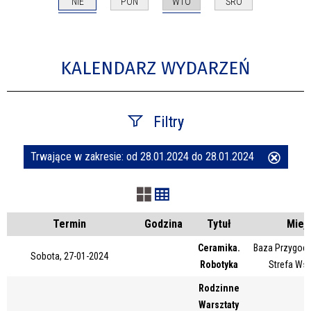
NIE
WTO
PON
ŚRO
KALENDARZ WYDARZEŃ
Filtry
Trwające w zakresie:
od 28.01.2024 do 28.01.2024
Usuń
Szukana fraza
ten
filtr
Kategoria
Termin
Godzina
Tytuł
Miej
Ceramika.
Baza Przygody
Sobota, 27-01-2024
Robotyka
Strefa Ws
Trwające w zakresie
Rodzinne
—
Warsztaty