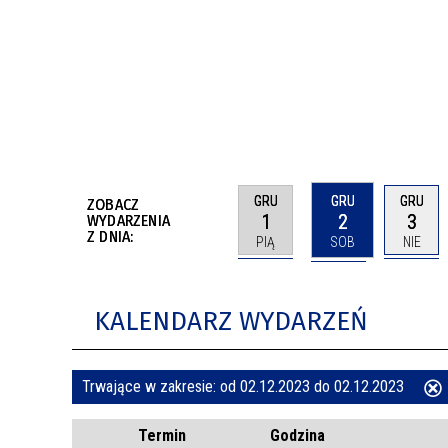
BUDYNKÓW
RADA MIASTA WŁOCŁAWEK
ENERGIA I MOBILNOŚĆ
JAKOŚĆ POWIETRZA WE WŁOCŁAWKU
WYKAZ KONTAKTÓW URZĘDU MIASTA
WŁOCŁAWEK
2026 ROKIEM TADEUSZA REICHSTEINA
WE WŁOCŁAWKU
GRU
GRU
GRU
ZOBACZ
1
2
3
WYDARZENIA
Z DNIA:
PIĄ
SOB
NIE
KALENDARZ WYDARZEŃ
Trwające w zakresie:
od 02.12.2023 do 02.12.2023
ten
Termin
Godzina
filtr