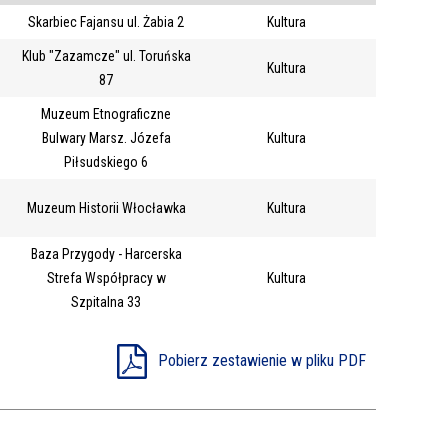
Skarbiec Fajansu ul. Żabia 2
Kultura
Trwające w
—
Klub "Zazamcze" ul. Toruńska
zakresie
Kultura
87
Muzeum Etnograficzne
Miejsce
Bulwary Marsz. Józefa
Kultura
Organizator
Piłsudskiego 6
Promowane
Muzeum Historii Włocławka
Kultura
Baza Przygody - Harcerska
Strefa Współpracy w
Kultura
Szpitalna 33
Pobierz zestawienie w pliku PDF