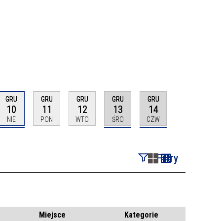
GRU
GRU
GRU
GRU
GRU
10
11
12
13
14
NIE
PON
WTO
ŚRO
CZW
Filtry
Szukana fraza
Kategoria
Miejsce
Kategorie