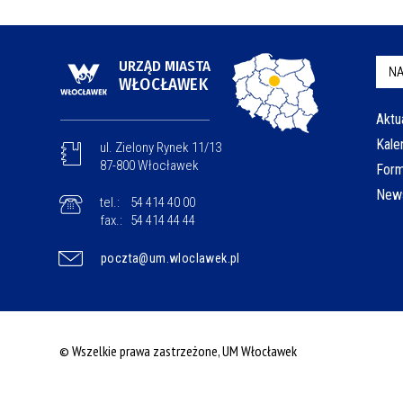
URZĄD MIASTA
NA
WŁOCŁAWEK
Aktu
Kale
ul. Zielony Rynek 11/13
87-800 Włocławek
Form
News
tel.:
54 414 40 00
fax.:
54 414 44 44
poczta@um.wloclawek.pl
© Wszelkie prawa zastrzeżone, UM Włocławek