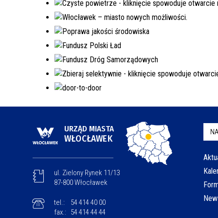
URZĄD MIASTA
NA
WŁOCŁAWEK
Aktu
Kale
ul. Zielony Rynek 11/13
87-800 Włocławek
Form
News
tel.:
54 414 40 00
fax.:
54 414 44 44