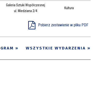
Galeria Sztuki Współczesnej
Trwające w
Kultura
—
ul. Miedziana 2/4
zakresie
Pobierz zestawienie w pliku PDF
Miejsce
Organizator
Promowane
OGRAM
WSZYSTKIE WYDARZENIA