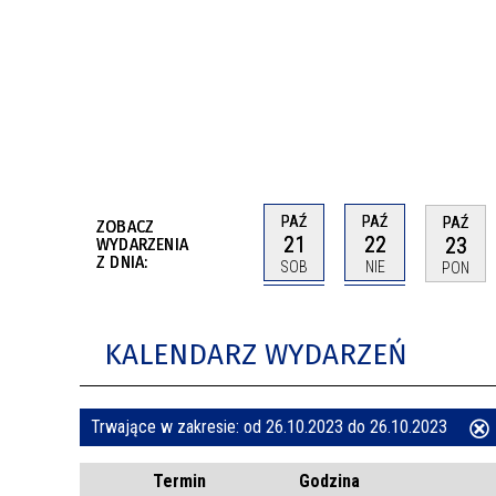
BUDYNKÓW
RADA MIASTA WŁOCŁAWEK
ENERGIA I MOBILNOŚĆ
JAKOŚĆ POWIETRZA WE WŁOCŁAWKU
WYKAZ KONTAKTÓW URZĘDU MIASTA
WŁOCŁAWEK
2026 ROKIEM TADEUSZA REICHSTEINA
WE WŁOCŁAWKU
PAŹ
PAŹ
PAŹ
ZOBACZ
21
22
23
WYDARZENIA
Z DNIA:
SOB
NIE
PON
KALENDARZ WYDARZEŃ
Trwające w zakresie:
od 26.10.2023 do 26.10.2023
ten
Termin
Godzina
filtr