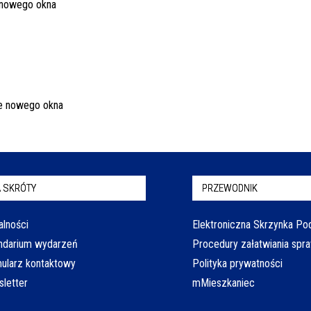
 SKRÓTY
PRZEWODNIK
alności
Elektroniczna Skrzynka P
ndarium wydarzeń
Procedury załatwiania spr
ularz kontaktowy
Polityka prywatności
letter
mMieszkaniec