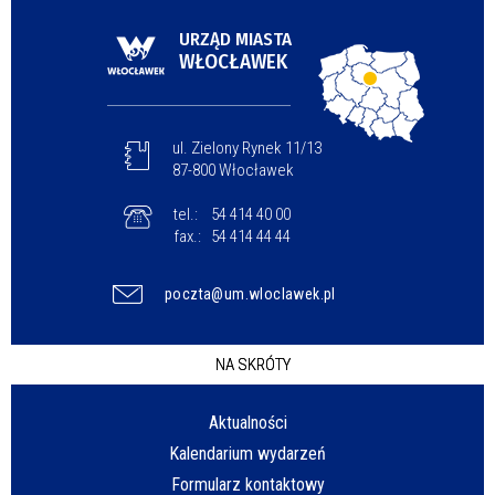
URZĄD MIASTA
WŁOCŁAWEK
ul. Zielony Rynek 11/13
87-800 Włocławek
tel.:
54 414 40 00
fax.:
54 414 44 44
poczta@um.wloclawek.pl
NA SKRÓTY
Aktualności
Kalendarium wydarzeń
Formularz kontaktowy