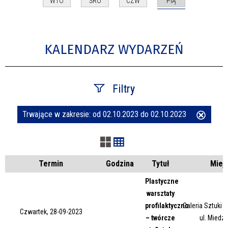
PIĄ
WTO
ŚRO
CZW
KALENDARZ WYDARZEŃ
Filtry
Trwające w zakresie:
od 02.10.2023 do 02.10.2023
Usuń
Szukana fraza
ten
filtr
Kategoria
Termin
Godzina
Tytuł
Miej
Plastyczne
warsztaty
Trwające w zakresie
profilaktyczno
Galeria Sztuki
Czwartek, 28-09-2023
– twórcze
ul. Miedz
—