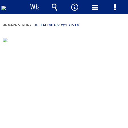
Włącz
powiadomienia
Wyszukiwarka
Narzędzia
Menu
Menu
główne
szcze
MAPA STRONY
KALENDARZ WYDARZEŃ