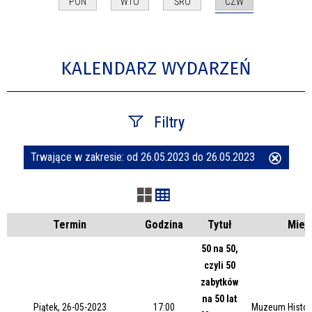
CZW
PON
WTO
ŚRO
KALENDARZ WYDARZEŃ
Filtry
Trwające w zakresie:
od 26.05.2023 do 26.05.2023
Usuń
Szukana fraza
ten
filtr
Kategoria
Termin
Godzina
Tytuł
Miej
50 na 50,
czyli 50
Trwające w zakresie
zabytków
na 50 lat
—
Piątek, 26-05-2023
17:00
Muzeum Histor