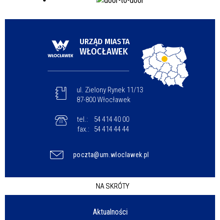
URZĄD MIASTA
WŁOCŁAWEK
ul. Zielony Rynek 11/13
87-800 Włocławek
tel.:
54 414 40 00
fax.:
54 414 44 44
poczta@um.wloclawek.pl
NA SKRÓTY
Aktualności