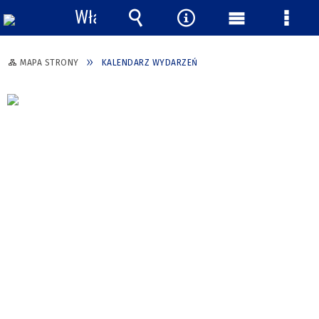
Włącz
powiadomienia
Wyszukiwarka
Narzędzia
Menu
Menu
główne
szcze
MAPA STRONY
KALENDARZ WYDARZEŃ