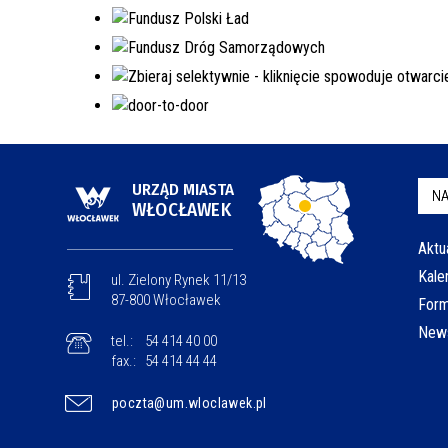
URZĄD MIASTA
NA
WŁOCŁAWEK
Aktu
Kale
ul. Zielony Rynek 11/13
87-800 Włocławek
Form
News
tel.:
54 414 40 00
fax.:
54 414 44 44
poczta@um.wloclawek.pl