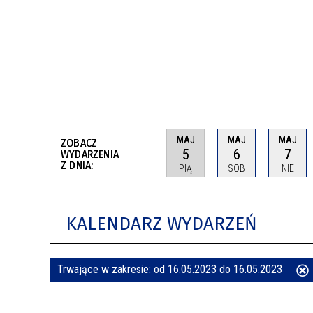
BUDYNKÓW
RADA MIASTA WŁOCŁAWEK
ENERGIA I MOBILNOŚĆ
JAKOŚĆ POWIETRZA WE WŁOCŁAWKU
WYKAZ KONTAKTÓW URZĘDU MIASTA
WŁOCŁAWEK
2026 ROKIEM TADEUSZA REICHSTEINA
WE WŁOCŁAWKU
MAJ
MAJ
MAJ
ZOBACZ
5
6
7
WYDARZENIA
Z DNIA:
PIĄ
SOB
NIE
KALENDARZ WYDARZEŃ
Trwające w zakresie:
od 16.05.2023 do 16.05.2023
ten
filtr