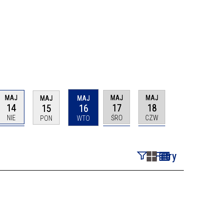
MAJ
MAJ
MAJ
MAJ
MAJ
14
17
18
15
16
NIE
ŚRO
CZW
PON
WTO
Filtry
Szukana fraza
Kategoria