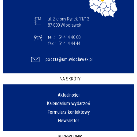
ul. Zielony Rynek 11/13
87-800 Włocławek
tel.:
54 414 40 00
fax.:
54 414 44 44
poczta@um.wloclawek.pl
NA SKRÓTY
Aktualności
Kalendarium wydarzeń
Formularz kontaktowy
Newsletter
PRZEWODNIK