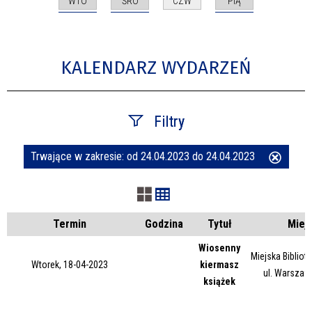
WTO
ŚRO
PIĄ
CZW
KALENDARZ WYDARZEŃ
Filtry
Trwające w zakresie:
od 24.04.2023 do 24.04.2023
Usuń
Szukana fraza
ten
filtr
Kategoria
Termin
Godzina
Tytuł
Miej
Wiosenny
Miejska Bibliot
Wtorek, 18-04-2023
kiermasz
Trwające w zakresie
ul. Warszaw
książek
—