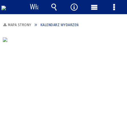
Włącz
powiadomienia
Wyszukiwarka
Narzędzia
Menu
Menu
główne
szcze
MAPA STRONY
KALENDARZ WYDARZEŃ