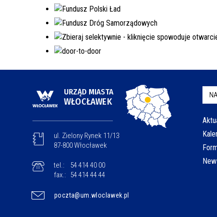
URZĄD MIASTA
NA
WŁOCŁAWEK
Aktu
Kale
ul. Zielony Rynek 11/13
87-800 Włocławek
Form
News
tel.:
54 414 40 00
fax.:
54 414 44 44
poczta@um.wloclawek.pl