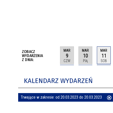
BUDYNKÓW
RADA MIASTA WŁOCŁAWEK
ENERGIA I MOBILNOŚĆ
JAKOŚĆ POWIETRZA WE WŁOCŁAWKU
WYKAZ KONTAKTÓW URZĘDU MIASTA
WŁOCŁAWEK
2026 ROKIEM TADEUSZA REICHSTEINA
WE WŁOCŁAWKU
MAR
MAR
MAR
ZOBACZ
9
10
11
WYDARZENIA
Z DNIA:
CZW
PIĄ
SOB
KALENDARZ WYDARZEŃ
Trwające w zakresie:
od 20.03.2023 do 20.03.2023
ten
filtr