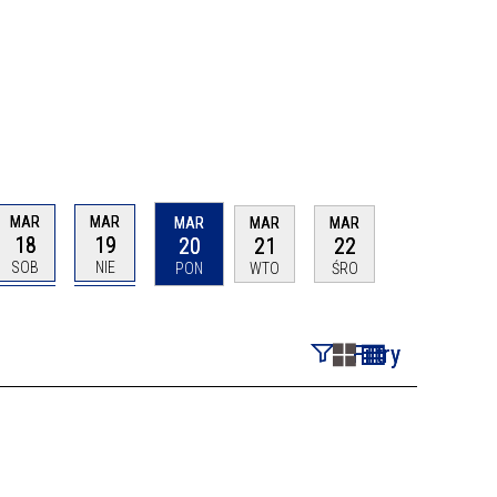
MAR
MAR
MAR
MAR
MAR
18
19
20
21
22
SOB
NIE
PON
WTO
ŚRO
Filtry
Szukana fraza
Kategoria