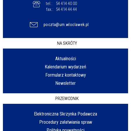
tel.:
54 414 40 00
fax.:
54 414 44 44
poczta@um.wloclawek.pl
NA SKRÓTY
Aktualności
Kalendarium wydarzeń
Formularz kontaktowy
Newsletter
PRZEWODNIK
Elektroniczna Skrzynka Podawcza
Procedury załatwiania spraw
Polityka prywatności