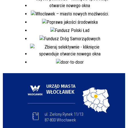
URZĄD MIASTA
WŁOCŁAWEK
ul. Zielony Rynek 11/13
87-800 Włocławek