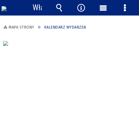
Włącz
powiadomienia
Wyszukiwarka
Narzędzia
Menu
Menu
główne
szcze
MAPA STRONY
KALENDARZ WYDARZEŃ