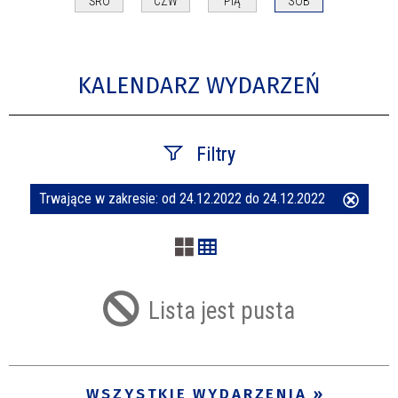
ŚRO
CZW
PIĄ
SOB
KALENDARZ WYDARZEŃ
Filtry
Trwające w zakresie:
od 24.12.2022 do 24.12.2022
Usuń
Szukana fraza
ten
filtr
Kategoria
Lista jest pusta
Trwające w zakresie
—
WSZYSTKIE WYDARZENIA