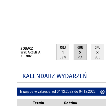
BUDYNKÓW
RADA MIASTA WŁOCŁAWEK
ENERGIA I MOBILNOŚĆ
JAKOŚĆ POWIETRZA WE WŁOCŁAWKU
WYKAZ KONTAKTÓW URZĘDU MIASTA
WŁOCŁAWEK
2026 ROKIEM TADEUSZA REICHSTEINA
WE WŁOCŁAWKU
GRU
GRU
GRU
ZOBACZ
1
2
3
WYDARZENIA
Z DNIA:
CZW
PIĄ
SOB
KALENDARZ WYDARZEŃ
Trwające w zakresie:
od 04.12.2022 do 04.12.2022
ten
Termin
Godzina
filtr