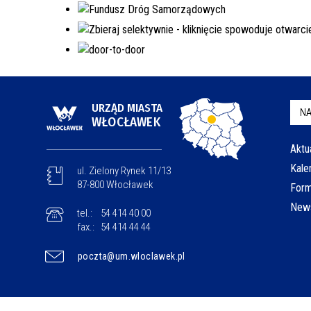
URZĄD MIASTA
NA
WŁOCŁAWEK
Aktu
Kale
ul. Zielony Rynek 11/13
87-800 Włocławek
Form
News
tel.:
54 414 40 00
fax.:
54 414 44 44
poczta@um.wloclawek.pl