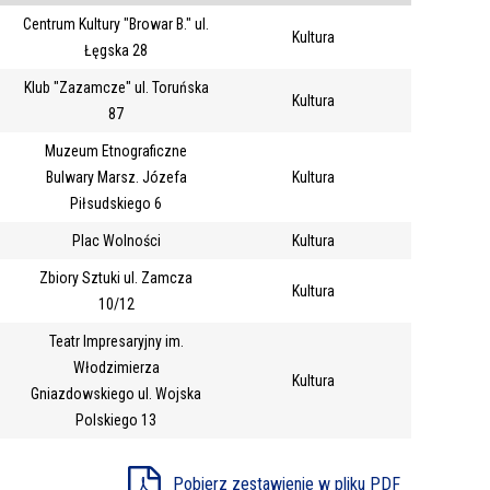
Centrum Kultury "Browar B." ul.
Trwające w
Kultura
—
Łęgska 28
zakresie
Klub "Zazamcze" ul. Toruńska
Kultura
87
Miejsce
Muzeum Etnograficzne
Organizator
Bulwary Marsz. Józefa
Kultura
Promowane
Piłsudskiego 6
Plac Wolności
Kultura
Zbiory Sztuki ul. Zamcza
Kultura
10/12
Teatr Impresaryjny im.
Włodzimierza
Kultura
Gniazdowskiego ul. Wojska
Polskiego 13
Pobierz zestawienie w pliku PDF