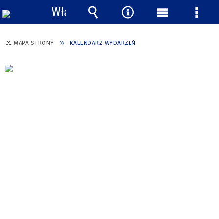
Włącz
powiadomienia
Wyszukiwarka
Narzędzia
Menu
Menu
główne
szcze
MAPA STRONY
KALENDARZ WYDARZEŃ