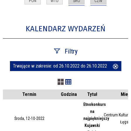
ŚRO
CZW
PON
WTO
KALENDARZ WYDARZEŃ
Filtry
Trwające w zakresie:
od 26.10.2022 do 26.10.2022
Usuń
Szukana fraza
ten
filtr
Kategoria
Termin
Godzina
Tytuł
Miej
Etnokonkurs
na
Trwające w zakresie
Centrum Kultury 
Środa, 12-10-2022
najpiękniejszy
Łęgsk
Kujawski
—