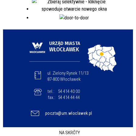
URZĄD MIASTA
WŁOCŁAWEK
ul. Zielony Rynek 11/13
87-800 Włocławek
tel.:
54 414 40 00
fax.:
54 414 44 44
poczta@um.wloclawek.pl
NA SKRÓTY